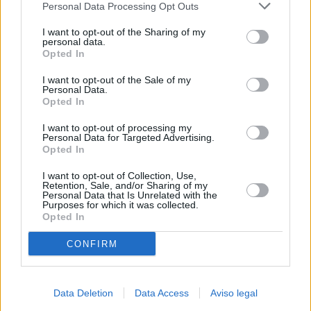
Personal Data Processing Opt Outs
negar su consentimiento. Tenga en cuenta que algún
procesamiento de sus datos personales puede no requerir
I want to opt-out of the Sharing of my
de su consentimiento, pero usted tiene el derecho de
personal data.
rechazar tal procesamiento. Sus preferencias se aplicarán
Opted In
solo a este sitio web. Puede cambiar sus preferencias en
I want to opt-out of the Sale of my
cualquier momento entrando de nuevo en este sitio web o
Personal Data.
visitando nuestra política de privacidad.
Opted In
I want to opt-out of processing my
Personal Data for Targeted Advertising.
Opted In
I want to opt-out of Collection, Use,
Retention, Sale, and/or Sharing of my
Personal Data that Is Unrelated with the
Purposes for which it was collected.
Opted In
CONFIRM
Data Deletion
Data Access
Aviso legal