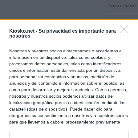
Ayuso reina en l
El juez propone j
la filtración de i
Kiosko.net -
Su privacidad es importante para
jefa" Ayuso
nosotros
"¿Cuál es el plan
Nosotros y nuestros socios almacenamos o accedemos a
WhatsApp, Faceb
información en un dispositivo, tales como cookies, y
un nuevo cruce a
15 de agosto
procesamos datos personales, tales como identificadores
únicos e información estándar enviada por un dispositivo,
para personalizar contenidos y anuncios, medición de
© Kiosko.net
Aviso Legal
Privacidad y Cookies
anuncios y del contenido e información sobre el público, así
como para desarrollar y mejorar productos. Con su permiso,
nosotros y nuestros socios podemos utilizar datos de
localización geográfica precisa e identificación mediante las
características de dispositivos. Puede hacer clic para
otorgarnos su consentimiento a nosotros y a nuestros socios
para que llevemos a cabo el procesamiento previamente
descrito. De forma alternativa, puede acceder a información
más detallada y cambiar sus preferencias antes de otorgar o