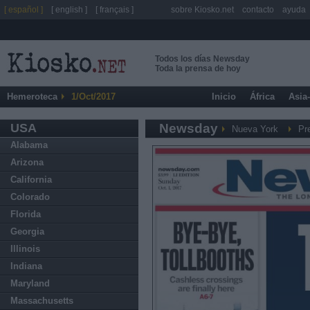
[ español ]
[ english ]
[ français ]
sobre Kiosko.net
contacto
ayuda
Todos los días Newsday
Toda la prensa de hoy
Hemeroteca
1/Oct/2017
Inicio
África
Asia
USA
Newsday
Nueva York
Pr
Alabama
Arizona
California
Colorado
Florida
Georgia
Illinois
Indiana
Maryland
Massachusetts