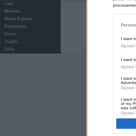
Lara
procesamien
Miranda
preferencia
política de 
Nueva Esparta
Persona
Portuguesa
Sucre
I want t
Trujillo
Opted 
Zulia
I want t
Últimas notic
Opted 
El consejero al
I want 
que Madrid no ti
Advertis
Opted 
El Gobierno de 
I want t
Chamberí a ayud
of my P
was col
Opted 
Las cifras del á
del Gobierno d