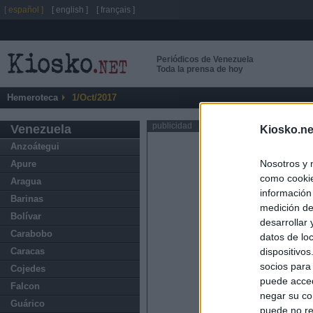
[ español ]
[ english ]
[ français ]
Periódicos de Venezuela
Toda la prensa de hoy
Hemeroteca
1/Oct/2017
publicidad
Venezuela
Kiosko.ne
Anzoátegui
Nosotros y 
Apure
como cookie
Aragua
información
Barinas
medición de
Bolívar
desarrollar
Carabobo
datos de loc
dispositivo
Caracas
socios para
Cojedes
puede acced
Falcon
negar su co
Guárico
puede no re