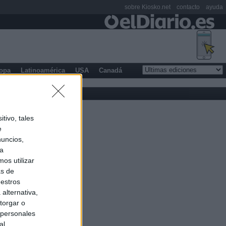
sobre Kiosko.net
contacto
ayuda
opa
Latinoamérica
USA
Canadá
tivo, tales
e
nuncios,
ra
os utilizar
as de
uestros
alternativa,
torgar o
 personales
al