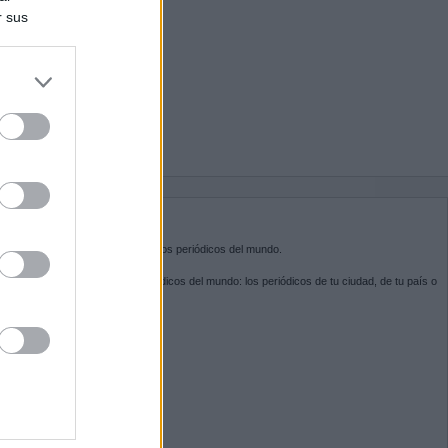
r sus
do nuestra
BRE KIOSKO.NET
sko.net
es la puerta de entrada a los periódicos del mundo.
ega por las portadas de los periódicos del mundo: los periódicos de tu ciudad, de tu país o
 otro extremo del mundo.
GUENOS