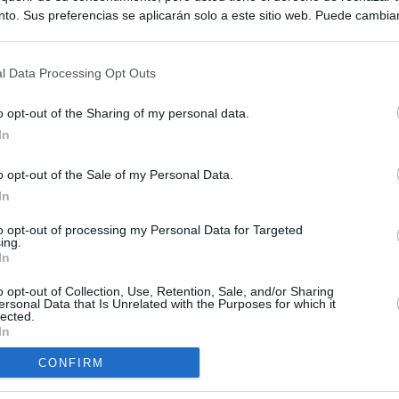
to. Sus preferencias se aplicarán solo a este sitio web. Puede cambia
s en cualquier momento entrando de nuevo en este sitio web o visitan
privacidad.
l Data Processing Opt Outs
o opt-out of the Sharing of my personal data.
In
o opt-out of the Sale of my Personal Data.
ias
SO
In
Kio
 que Ayuso señaló por la compra del ático: "Lo que no se dice es
to opt-out of processing my Personal Data for Targeted
ene residencia oficial para la presidenta"
ing.
Nav
In
del
Ayuso no puede destinar directamente la venta del ático de
o opt-out of Collection, Use, Retention, Sale, and/or Sharing
SÍ
as por los incendios
ersonal Data that Is Unrelated with the Purposes for which it
lected.
In
tico: de los honorarios de la inmobiliaria a la estimación de venta
e Ayuso
CONFIRM