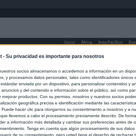
Inicio
África
Asia-Pacífico
Eur
Falcon
t -
Su privacidad es importante para nosotros
nuestros socios almacenamos o accedemos a información en un disposi
s, y procesamos datos personales, tales como identificadores únicos 
 estándar enviada por un dispositivo, para personalizar contenidos y a
 anuncios y del contenido e información sobre el público, así como pa
 y mejorar productos. Con su permiso, nosotros y nuestros socios podem
alización geográfica precisa e identificación mediante las característic
s. Puede hacer clic para otorgarnos su consentimiento a nosotros y a n
 que llevemos a cabo el procesamiento previamente descrito. De forma 
er a información más detallada y cambiar sus preferencias antes de o
nsentimiento. Tenga en cuenta que algún procesamiento de sus datos
querir de su consentimiento, pero usted tiene el derecho de rechazar t