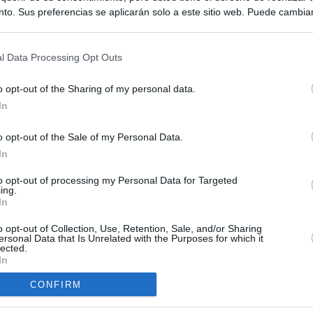
to. Sus preferencias se aplicarán solo a este sitio web. Puede cambia
s en cualquier momento entrando de nuevo en este sitio web o visitan
privacidad.
l Data Processing Opt Outs
o opt-out of the Sharing of my personal data.
In
o opt-out of the Sale of my Personal Data.
ias
SO
In
Kio
 de Ayuso de las instituciones de la Comunidad de Madrid
to opt-out of processing my Personal Data for Targeted
ing.
Nav
In
del
Ayuso pone a la venta el inmueble de Gran Vía más caro que
ando no logró venderlo
o opt-out of Collection, Use, Retention, Sale, and/or Sharing
SÍ
ersonal Data that Is Unrelated with the Purposes for which it
lected.
a con Meloni y entra al choque con Italia tras calmar al resto de
In
CONFIRM
apados en la crisis entre España e Italia: “Es ridículo que