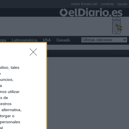
sobre Kiosko.net
contacto
ayuda
opa
Latinoamérica
USA
Canadá
tivo, tales
e
nuncios,
ra
os utilizar
as de
uestros
alternativa,
torgar o
 personales
al