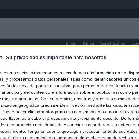
Inicio
África
Asia-Pacífico
Eur
Nueva Esparta
t -
Su privacidad es importante para nosotros
nuestros socios almacenamos o accedemos a información en un disposi
s, y procesamos datos personales, tales como identificadores únicos 
 estándar enviada por un dispositivo, para personalizar contenidos y a
 anuncios y del contenido e información sobre el público, así como pa
 y mejorar productos. Con su permiso, nosotros y nuestros socios podem
alización geográfica precisa e identificación mediante las característic
s. Puede hacer clic para otorgarnos su consentimiento a nosotros y a n
 que llevemos a cabo el procesamiento previamente descrito. De forma 
er a información más detallada y cambiar sus preferencias antes de o
nsentimiento. Tenga en cuenta que algún procesamiento de sus datos
querir de su consentimiento, pero usted tiene el derecho de rechazar t