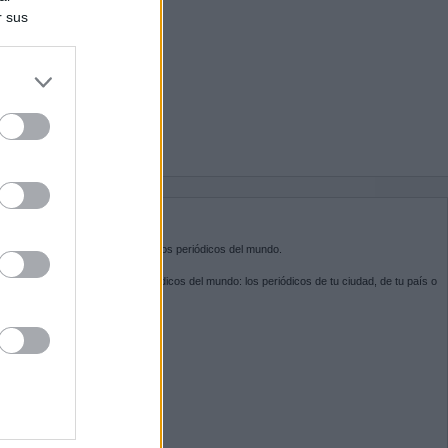
r sus
do nuestra
BRE KIOSKO.NET
sko.net
es la puerta de entrada a los periódicos del mundo.
ega por las portadas de los periódicos del mundo: los periódicos de tu ciudad, de tu país o
 otro extremo del mundo.
GUENOS