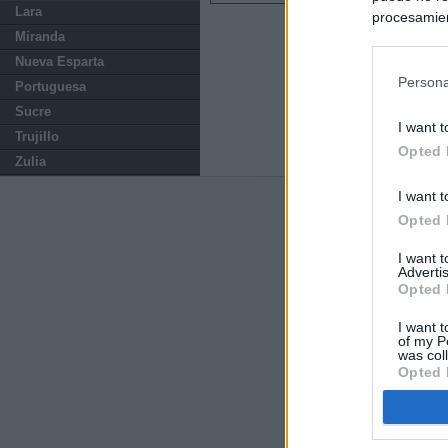
Lara
procesamien
Miranda
preferencia
política de 
Nueva Esparta
Persona
Portuguesa
Sucre
I want t
Trujillo
Opted 
Zulia
I want t
Últimas notic
Opted 
El uso personal
I want 
Advertis
Opted 
El Gobierno de 
hace un año cu
I want t
of my P
was col
Sánchez se plant
Opted 
socios europeos
Los viajeros atr