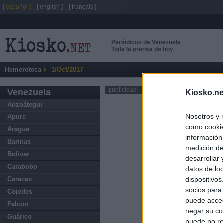
[ español ]
[ english ]
[ français ]
Periódicos de Venezuela
Toda la prensa de hoy
Hemeroteca
1/Oct/2017
publicidad
Venezuela
Kiosko.ne
Anzoátegui
Nosotros y 
Apure
como cookie
Aragua
información
Barinas
medición de
Bolívar
desarrollar
Carabobo
datos de loc
dispositivo
Caracas
socios para
Cojedes
puede acced
Falcon
negar su co
Guárico
puede no re