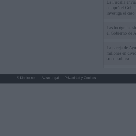
La Fiscalía envía
compró el Gobie
investiga el caso
Las incógnitas s
el Gobierno de 
La pareja de Ayu
millones en divi
su consultora
© Kiosko.net
Aviso Legal
Privacidad y Cookies