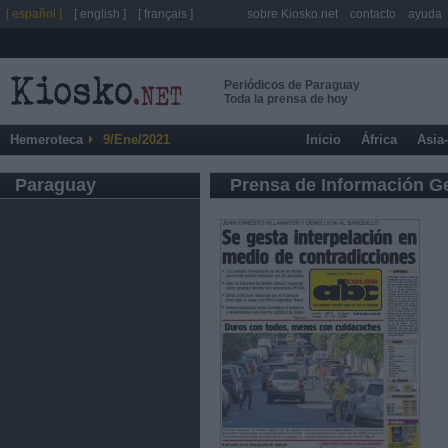
[ español ]
[ english ]
[ français ]
sobre Kiosko.net
contacto
ayuda
Periódicos de Paraguay
Toda la prensa de hoy
Hemeroteca
9/Ene/2021
Inicio
África
Asia
Paraguay
Prensa de Información G