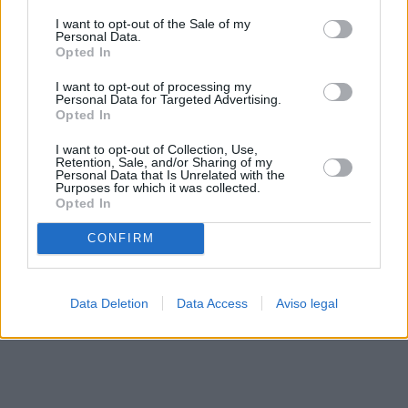
solo a este sitio web. Puede cambiar sus preferencias en
I want to opt-out of the Sale of my
cualquier momento entrando de nuevo en este sitio web o
Personal Data.
visitando nuestra política de privacidad.
Opted In
I want to opt-out of processing my
Personal Data for Targeted Advertising.
Opted In
I want to opt-out of Collection, Use,
Retention, Sale, and/or Sharing of my
Personal Data that Is Unrelated with the
Purposes for which it was collected.
Opted In
CONFIRM
Data Deletion
Data Access
Aviso legal