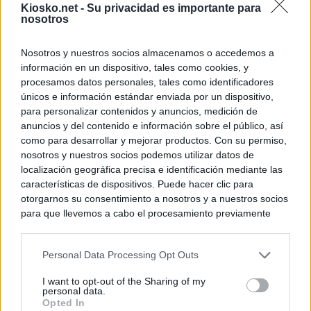
Kiosko.net -
Su privacidad es importante para
nosotros
Nosotros y nuestros socios almacenamos o accedemos a
información en un dispositivo, tales como cookies, y
procesamos datos personales, tales como identificadores
únicos e información estándar enviada por un dispositivo,
para personalizar contenidos y anuncios, medición de
anuncios y del contenido e información sobre el público, así
como para desarrollar y mejorar productos. Con su permiso,
nosotros y nuestros socios podemos utilizar datos de
localización geográfica precisa e identificación mediante las
características de dispositivos. Puede hacer clic para
otorgarnos su consentimiento a nosotros y a nuestros socios
para que llevemos a cabo el procesamiento previamente
descrito. De forma alternativa, puede acceder a información
más detallada y cambiar sus preferencias antes de otorgar o
Personal Data Processing Opt Outs
negar su consentimiento. Tenga en cuenta que algún
procesamiento de sus datos personales puede no requerir
I want to opt-out of the Sharing of my
de su consentimiento, pero usted tiene el derecho de
personal data.
rechazar tal procesamiento. Sus preferencias se aplicarán
Opted In