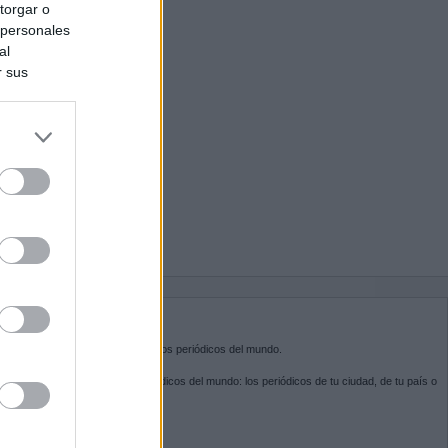
torgar o
 personales
al
r sus
do nuestra
BRE KIOSKO.NET
sko.net
es la puerta de entrada a los periódicos del mundo.
ega por las portadas de los periódicos del mundo: los periódicos de tu ciudad, de tu país o
 otro extremo del mundo.
GUENOS