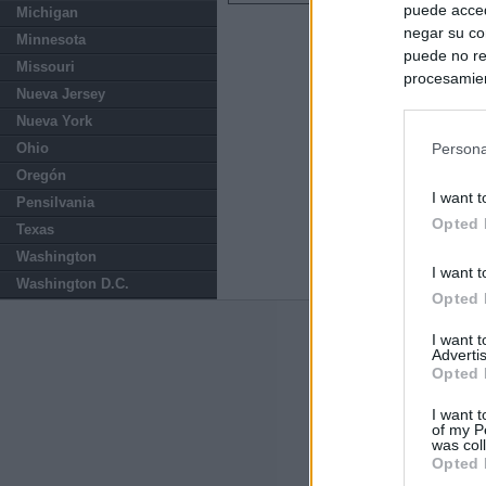
puede acced
Michigan
negar su co
Minnesota
puede no re
Missouri
procesamien
Nueva Jersey
preferencia
Nueva York
política de 
Ohio
Persona
Oregón
I want t
Pensilvania
Opted 
Texas
Washington
I want t
Washington D.C.
Opted 
Últimas notic
I want 
Advertis
Opted 
España impone co
Meloni a quitar
I want t
of my P
was col
Italia rechaza 
Opted 
España hasta el