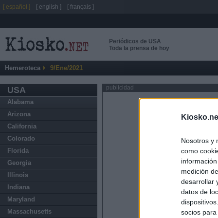
[ español ]
[ english ]
[ français ]
Periódicos de USA
Toda la prensa de hoy
Hemeroteca
9/Ene/2021
publicidad
USA
Alabama
Arizona
Kiosko.ne
California
Colorado
Nosotros y 
como cookie
Florida
información
Georgia
medición de
Illinois
desarrollar
Indiana
datos de loc
Maryland
dispositivo
Massachusetts
socios para