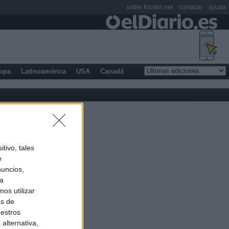
sobre Kiosko.net
contacto
ayuda
opa
Latinoamérica
USA
Canadá
tivo, tales
e
nuncios,
ra
os utilizar
as de
uestros
alternativa,