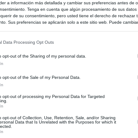
er a información más detallada y cambiar sus preferencias antes de o
nsentimiento. Tenga en cuenta que algún procesamiento de sus datos
querir de su consentimiento, pero usted tiene el derecho de rechazar t
to. Sus preferencias se aplicarán solo a este sitio web. Puede cambia
s en cualquier momento entrando de nuevo en este sitio web o visitan
privacidad.
l Data Processing Opt Outs
o opt-out of the Sharing of my personal data.
In
o opt-out of the Sale of my Personal Data.
In
ias
to opt-out of processing my Personal Data for Targeted
SO
ing.
In
Kio
ntroles a los viajeros procedentes de Italia tras el rechazo de
los
o opt-out of Collection, Use, Retention, Sale, and/or Sharing
Nav
del
ersonal Data that Is Unrelated with the Purposes for which it
lected.
el ultimátum del Gobierno y mantiene los controles a viajeros de
In
SÍ
 15 de agosto: "No aceptamos imposiciones"