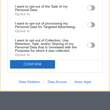
solo a este sitio web. Puede cambiar sus preferencias en
I want to opt-out of the Sale of my
cualquier momento entrando de nuevo en este sitio web o
Personal Data.
visitando nuestra política de privacidad.
Opted In
I want to opt-out of processing my
Personal Data for Targeted Advertising.
Opted In
I want to opt-out of Collection, Use,
Retention, Sale, and/or Sharing of my
Personal Data that Is Unrelated with the
Purposes for which it was collected.
Opted In
CONFIRM
Data Deletion
Data Access
Aviso legal