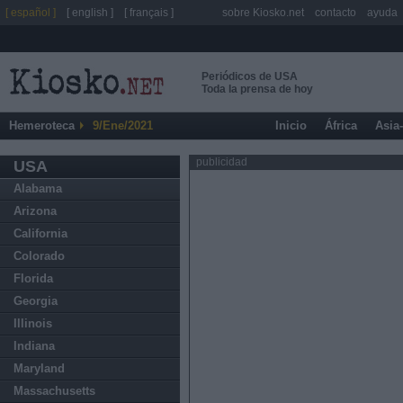
[ español ]
[ english ]
[ français ]
sobre Kiosko.net
contacto
ayuda
Periódicos de USA
Toda la prensa de hoy
Hemeroteca
9/Ene/2021
Inicio
África
Asia
publicidad
USA
Alabama
Arizona
California
Colorado
Florida
Georgia
Illinois
Indiana
Maryland
Massachusetts