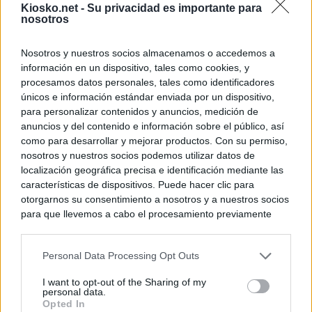
Kiosko.net -
Su privacidad es importante para
nosotros
Nosotros y nuestros socios almacenamos o accedemos a
información en un dispositivo, tales como cookies, y
procesamos datos personales, tales como identificadores
únicos e información estándar enviada por un dispositivo,
para personalizar contenidos y anuncios, medición de
anuncios y del contenido e información sobre el público, así
como para desarrollar y mejorar productos. Con su permiso,
nosotros y nuestros socios podemos utilizar datos de
localización geográfica precisa e identificación mediante las
características de dispositivos. Puede hacer clic para
otorgarnos su consentimiento a nosotros y a nuestros socios
para que llevemos a cabo el procesamiento previamente
descrito. De forma alternativa, puede acceder a información
más detallada y cambiar sus preferencias antes de otorgar o
Personal Data Processing Opt Outs
negar su consentimiento. Tenga en cuenta que algún
procesamiento de sus datos personales puede no requerir
I want to opt-out of the Sharing of my
de su consentimiento, pero usted tiene el derecho de
personal data.
rechazar tal procesamiento. Sus preferencias se aplicarán
Opted In