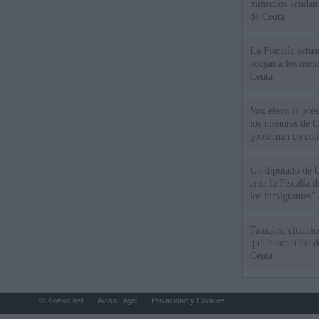
ministros acudan 
de Ceuta
La Fiscalía actu
acojan a los meno
Ceuta
Vox eleva la pres
los menores de C
gobiernan en coa
Un diputado de 
ante la Fiscalía 
los inmigrantes”
Tatuajes, cicatri
que busca a los d
Ceuta
© Kiosko.net
Aviso Legal
Privacidad y Cookies