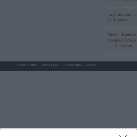
La protección de
de fronteras
Meloni denuncia 
mientras llama a
para Italia con 
© Kiosko.net
Aviso Legal
Privacidad y Cookies