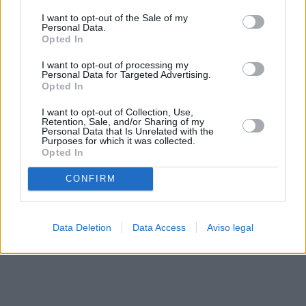
solo a este sitio web. Puede cambiar sus preferencias en
I want to opt-out of the Sale of my
cualquier momento entrando de nuevo en este sitio web o
Personal Data.
visitando nuestra política de privacidad.
Opted In
I want to opt-out of processing my
Personal Data for Targeted Advertising.
Opted In
I want to opt-out of Collection, Use,
Retention, Sale, and/or Sharing of my
Personal Data that Is Unrelated with the
Purposes for which it was collected.
Opted In
CONFIRM
Data Deletion
Data Access
Aviso legal