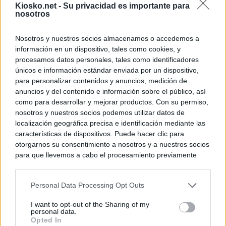
Kiosko.net -
Su privacidad es importante para
nosotros
Nosotros y nuestros socios almacenamos o accedemos a
información en un dispositivo, tales como cookies, y
procesamos datos personales, tales como identificadores
únicos e información estándar enviada por un dispositivo,
para personalizar contenidos y anuncios, medición de
anuncios y del contenido e información sobre el público, así
como para desarrollar y mejorar productos. Con su permiso,
nosotros y nuestros socios podemos utilizar datos de
localización geográfica precisa e identificación mediante las
características de dispositivos. Puede hacer clic para
otorgarnos su consentimiento a nosotros y a nuestros socios
para que llevemos a cabo el procesamiento previamente
descrito. De forma alternativa, puede acceder a información
más detallada y cambiar sus preferencias antes de otorgar o
Personal Data Processing Opt Outs
negar su consentimiento. Tenga en cuenta que algún
procesamiento de sus datos personales puede no requerir
I want to opt-out of the Sharing of my
de su consentimiento, pero usted tiene el derecho de
personal data.
rechazar tal procesamiento. Sus preferencias se aplicarán
Opted In