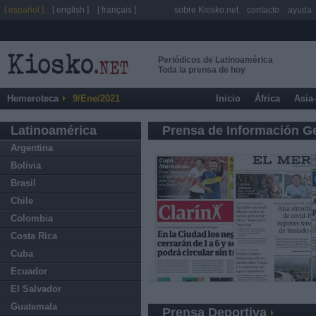
[ español ]
[ english ]
[ français ]
sobre Kiosko.net
contacto
ayuda
Periódicos de Latinoamérica
Toda la prensa de hoy
Hemeroteca
9/Ene/2021
Inicio
África
Asia
Latinoamérica
Prensa de Información G
Argentina
Bolivia
Brasil
Chile
Colombia
Costa Rica
Cuba
Ecuador
El Salvador
Guatemala
Prensa Deportiva