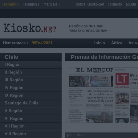
[ español ]
[ english ]
[ français ]
sobre Kiosko.net
contacto
ayuda
Periódicos de Chile
Toda la prensa de hoy
Hemeroteca
9/Ene/2021
Inicio
África
Asia
Chile
Prensa de Información G
I Región
II Región
III Región
IV Región
IX Región
Santiago de Chile
V Región
VI Región
VII Región
VIII Región
publicidad