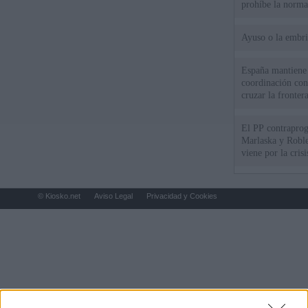
prohíbe la norma
Ayuso o la embr
España mantiene l
coordinación con
cruzar la fronter
El PP contraprog
Marlaska y Roble
viene por la cris
© Kiosko.net
Aviso Legal
Privacidad y Cookies