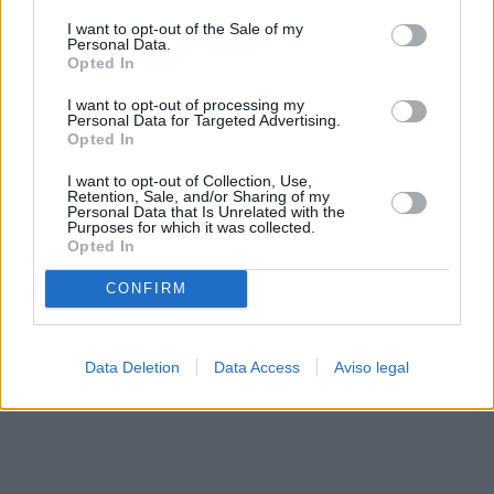
solo a este sitio web. Puede cambiar sus preferencias en
I want to opt-out of the Sale of my
cualquier momento entrando de nuevo en este sitio web o
Personal Data.
visitando nuestra política de privacidad.
Opted In
I want to opt-out of processing my
Personal Data for Targeted Advertising.
Opted In
I want to opt-out of Collection, Use,
Retention, Sale, and/or Sharing of my
Personal Data that Is Unrelated with the
Purposes for which it was collected.
Opted In
CONFIRM
Data Deletion
Data Access
Aviso legal