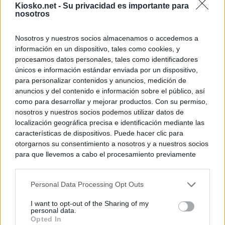
Kiosko.net -
Su privacidad es importante para
nosotros
Nosotros y nuestros socios almacenamos o accedemos a
información en un dispositivo, tales como cookies, y
procesamos datos personales, tales como identificadores
únicos e información estándar enviada por un dispositivo,
para personalizar contenidos y anuncios, medición de
anuncios y del contenido e información sobre el público, así
como para desarrollar y mejorar productos. Con su permiso,
nosotros y nuestros socios podemos utilizar datos de
localización geográfica precisa e identificación mediante las
características de dispositivos. Puede hacer clic para
otorgarnos su consentimiento a nosotros y a nuestros socios
para que llevemos a cabo el procesamiento previamente
descrito. De forma alternativa, puede acceder a información
más detallada y cambiar sus preferencias antes de otorgar o
Personal Data Processing Opt Outs
negar su consentimiento. Tenga en cuenta que algún
procesamiento de sus datos personales puede no requerir
I want to opt-out of the Sharing of my
de su consentimiento, pero usted tiene el derecho de
personal data.
rechazar tal procesamiento. Sus preferencias se aplicarán
Opted In