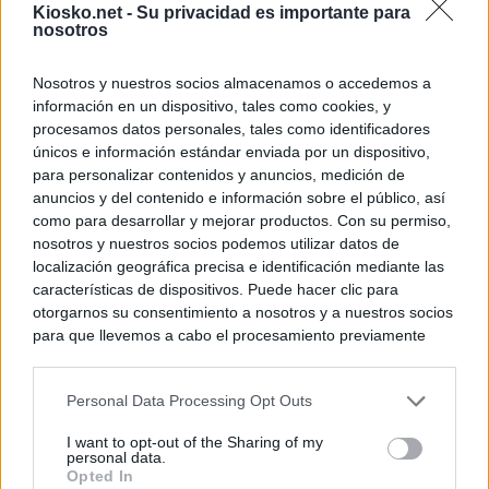
Kiosko.net -
Su privacidad es importante para
nosotros
Nosotros y nuestros socios almacenamos o accedemos a
información en un dispositivo, tales como cookies, y
procesamos datos personales, tales como identificadores
únicos e información estándar enviada por un dispositivo,
para personalizar contenidos y anuncios, medición de
anuncios y del contenido e información sobre el público, así
como para desarrollar y mejorar productos. Con su permiso,
nosotros y nuestros socios podemos utilizar datos de
localización geográfica precisa e identificación mediante las
características de dispositivos. Puede hacer clic para
otorgarnos su consentimiento a nosotros y a nuestros socios
para que llevemos a cabo el procesamiento previamente
descrito. De forma alternativa, puede acceder a información
más detallada y cambiar sus preferencias antes de otorgar o
Personal Data Processing Opt Outs
negar su consentimiento. Tenga en cuenta que algún
procesamiento de sus datos personales puede no requerir
I want to opt-out of the Sharing of my
de su consentimiento, pero usted tiene el derecho de
personal data.
rechazar tal procesamiento. Sus preferencias se aplicarán
Opted In