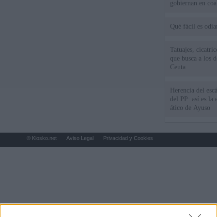
gobiernan en coa
Qué fácil es odi
Tatuajes, cicatri
que busca a los d
Ceuta
Herencia del esc
del PP: así es l
ático de Ayuso
© Kiosko.net
Aviso Legal
Privacidad y Cookies