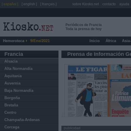
[ español ]
[ english ]
[ français ]
sobre Kiosko.net
contacto
ayuda
Periódicos de Francia
Toda la prensa de hoy
Hemeroteca
9/Ene/2021
Inicio
África
Asia
Francia
Prensa de Información G
Alsacia
Alta Normandía
Aquitania
Auvernia
Baja Normandía
Borgoña
Bretaña
Centro
Champaña-Ardenas
Corcega
publicidad