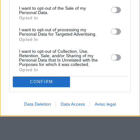
solo a este sitio web. Puede cambiar sus preferencias en
I want to opt-out of the Sale of my
cualquier momento entrando de nuevo en este sitio web o
Personal Data.
visitando nuestra política de privacidad.
Opted In
I want to opt-out of processing my
Personal Data for Targeted Advertising.
Opted In
I want to opt-out of Collection, Use,
Retention, Sale, and/or Sharing of my
Personal Data that Is Unrelated with the
Purposes for which it was collected.
Opted In
CONFIRM
Data Deletion
Data Access
Aviso legal