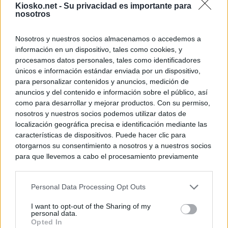
Kiosko.net -
Su privacidad es importante para
nosotros
Nosotros y nuestros socios almacenamos o accedemos a
información en un dispositivo, tales como cookies, y
procesamos datos personales, tales como identificadores
únicos e información estándar enviada por un dispositivo,
para personalizar contenidos y anuncios, medición de
anuncios y del contenido e información sobre el público, así
como para desarrollar y mejorar productos. Con su permiso,
nosotros y nuestros socios podemos utilizar datos de
localización geográfica precisa e identificación mediante las
características de dispositivos. Puede hacer clic para
otorgarnos su consentimiento a nosotros y a nuestros socios
para que llevemos a cabo el procesamiento previamente
descrito. De forma alternativa, puede acceder a información
más detallada y cambiar sus preferencias antes de otorgar o
Personal Data Processing Opt Outs
negar su consentimiento. Tenga en cuenta que algún
procesamiento de sus datos personales puede no requerir
I want to opt-out of the Sharing of my
de su consentimiento, pero usted tiene el derecho de
personal data.
rechazar tal procesamiento. Sus preferencias se aplicarán
Opted In