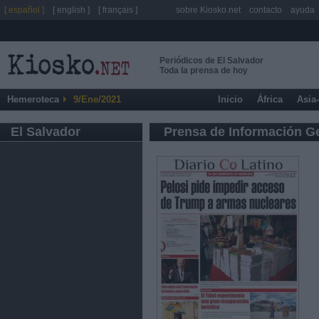
[ español ]
[ english ]
[ français ]
sobre Kiosko.net
contacto
ayuda
Periódicos de El Salvador
Toda la prensa de hoy
Hemeroteca
9/Ene/2021
Inicio
África
Asia
El Salvador
Prensa de Información G