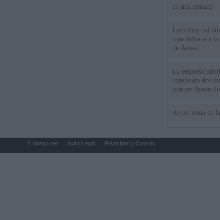
en una semana
Las cifras del át
inmobiliaria a l
de Ayuso
La empresa públic
comprado dos inm
aunque Ayuso dic
el año"
Ayuso reina en l
© Kiosko.net
Aviso Legal
Privacidad y Cookies