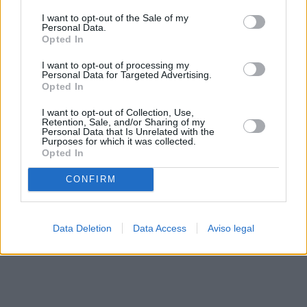
solo a este sitio web. Puede cambiar sus preferencias en
I want to opt-out of the Sale of my
cualquier momento entrando de nuevo en este sitio web o
Personal Data.
visitando nuestra política de privacidad.
Opted In
I want to opt-out of processing my
Personal Data for Targeted Advertising.
Opted In
I want to opt-out of Collection, Use,
Retention, Sale, and/or Sharing of my
Personal Data that Is Unrelated with the
Purposes for which it was collected.
Opted In
CONFIRM
Data Deletion
Data Access
Aviso legal