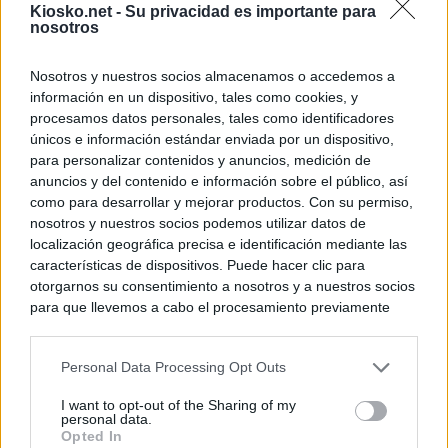
Kiosko.net -
Su privacidad es importante para
nosotros
Nosotros y nuestros socios almacenamos o accedemos a
información en un dispositivo, tales como cookies, y
procesamos datos personales, tales como identificadores
únicos e información estándar enviada por un dispositivo,
para personalizar contenidos y anuncios, medición de
anuncios y del contenido e información sobre el público, así
como para desarrollar y mejorar productos. Con su permiso,
nosotros y nuestros socios podemos utilizar datos de
localización geográfica precisa e identificación mediante las
características de dispositivos. Puede hacer clic para
otorgarnos su consentimiento a nosotros y a nuestros socios
para que llevemos a cabo el procesamiento previamente
descrito. De forma alternativa, puede acceder a información
más detallada y cambiar sus preferencias antes de otorgar o
Personal Data Processing Opt Outs
negar su consentimiento. Tenga en cuenta que algún
procesamiento de sus datos personales puede no requerir
I want to opt-out of the Sharing of my
de su consentimiento, pero usted tiene el derecho de
personal data.
rechazar tal procesamiento. Sus preferencias se aplicarán
Opted In