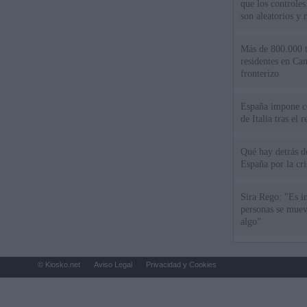
que los controles
son aleatorios y 
Más de 800.000 t
residentes en Can
fronterizo
España impone co
de Italia tras el
Qué hay detrás d
España por la cri
Sira Rego: "Es i
personas se muev
algo"
© Kiosko.net
Aviso Legal
Privacidad y Cookies