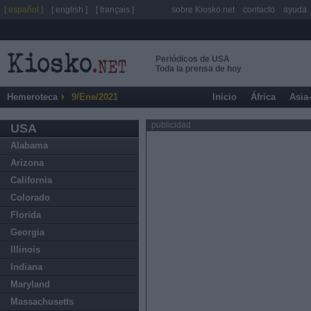
[ español ]
[ english ]
[ français ]
sobre Kiosko.net
contacto
ayuda
Periódicos de USA
Toda la prensa de hoy
Hemeroteca
9/Ene/2021
Inicio
África
Asia
publicidad
USA
Alabama
Arizona
California
Colorado
Florida
Georgia
Illinois
Indiana
Maryland
Massachusetts