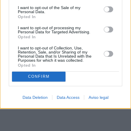
solo a este sitio web. Puede cambiar sus preferencias en
I want to opt-out of the Sale of my
cualquier momento entrando de nuevo en este sitio web o
Personal Data.
visitando nuestra política de privacidad.
Opted In
I want to opt-out of processing my
Personal Data for Targeted Advertising.
Opted In
I want to opt-out of Collection, Use,
Retention, Sale, and/or Sharing of my
Personal Data that Is Unrelated with the
Purposes for which it was collected.
Opted In
CONFIRM
Data Deletion
Data Access
Aviso legal