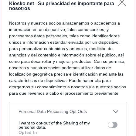
Kiosko.net -
Su privacidad es importante para
nosotros
Nosotros y nuestros socios almacenamos o accedemos a
información en un dispositivo, tales como cookies, y
procesamos datos personales, tales como identificadores
únicos e información estándar enviada por un dispositivo,
para personalizar contenidos y anuncios, medición de
anuncios y del contenido e información sobre el público, así
como para desarrollar y mejorar productos. Con su permiso,
nosotros y nuestros socios podemos utilizar datos de
localización geográfica precisa e identificación mediante las
características de dispositivos. Puede hacer clic para
otorgarnos su consentimiento a nosotros y a nuestros socios
para que llevemos a cabo el procesamiento previamente
descrito. De forma alternativa, puede acceder a información
más detallada y cambiar sus preferencias antes de otorgar o
Personal Data Processing Opt Outs
negar su consentimiento. Tenga en cuenta que algún
procesamiento de sus datos personales puede no requerir
I want to opt-out of the Sharing of my
de su consentimiento, pero usted tiene el derecho de
personal data.
rechazar tal procesamiento. Sus preferencias se aplicarán
Opted In