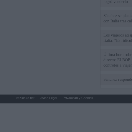
logró venderlo
Sánchez se plant
con Italia tras c
Los viajeros atra
Italia: “Es ridíc
Última hora sobre
directo: El BOE p
controles a viaje
tacha de "incomp
Sánchez responde
© Kiosko.net
Aviso Legal
Privacidad y Cookies