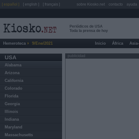
[ español ]
[ english ]
[ français ]
sobre Kiosko.net
contacto
ayuda
Periódicos de USA
Toda la prensa de hoy
Hemeroteca
9/Ene/2021
Inicio
África
Asia
publicidad
USA
Alabama
Arizona
California
Colorado
Florida
Georgia
Illinois
Indiana
Maryland
Massachusetts