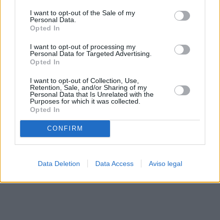
solo a este sitio web. Puede cambiar sus preferencias en
I want to opt-out of the Sale of my
cualquier momento entrando de nuevo en este sitio web o
Personal Data.
visitando nuestra política de privacidad.
Opted In
I want to opt-out of processing my
Personal Data for Targeted Advertising.
Opted In
I want to opt-out of Collection, Use,
Retention, Sale, and/or Sharing of my
Personal Data that Is Unrelated with the
Purposes for which it was collected.
Opted In
CONFIRM
Data Deletion
Data Access
Aviso legal