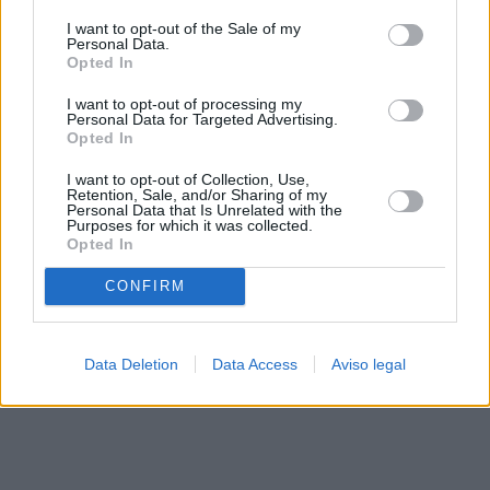
solo a este sitio web. Puede cambiar sus preferencias en
I want to opt-out of the Sale of my
cualquier momento entrando de nuevo en este sitio web o
Personal Data.
visitando nuestra política de privacidad.
Opted In
I want to opt-out of processing my
Personal Data for Targeted Advertising.
Opted In
I want to opt-out of Collection, Use,
Retention, Sale, and/or Sharing of my
Personal Data that Is Unrelated with the
Purposes for which it was collected.
Opted In
CONFIRM
Data Deletion
Data Access
Aviso legal