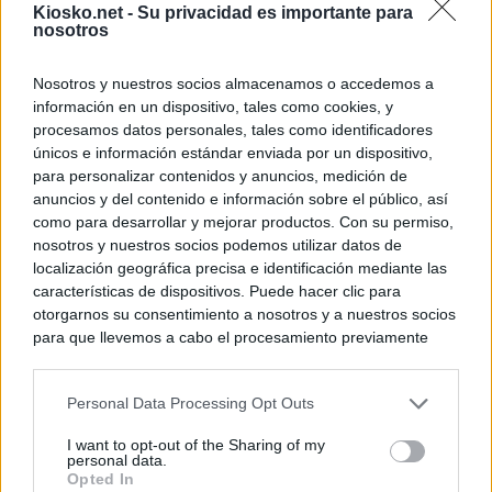
Kiosko.net -
Su privacidad es importante para
nosotros
Nosotros y nuestros socios almacenamos o accedemos a
información en un dispositivo, tales como cookies, y
procesamos datos personales, tales como identificadores
únicos e información estándar enviada por un dispositivo,
para personalizar contenidos y anuncios, medición de
anuncios y del contenido e información sobre el público, así
como para desarrollar y mejorar productos. Con su permiso,
nosotros y nuestros socios podemos utilizar datos de
localización geográfica precisa e identificación mediante las
características de dispositivos. Puede hacer clic para
otorgarnos su consentimiento a nosotros y a nuestros socios
para que llevemos a cabo el procesamiento previamente
descrito. De forma alternativa, puede acceder a información
más detallada y cambiar sus preferencias antes de otorgar o
Personal Data Processing Opt Outs
negar su consentimiento. Tenga en cuenta que algún
procesamiento de sus datos personales puede no requerir
I want to opt-out of the Sharing of my
de su consentimiento, pero usted tiene el derecho de
personal data.
rechazar tal procesamiento. Sus preferencias se aplicarán
Opted In