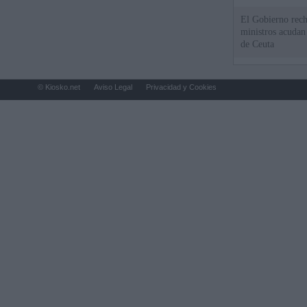
El Gobierno rech
ministros acudan 
de Ceuta
© Kiosko.net
Aviso Legal
Privacidad y Cookies