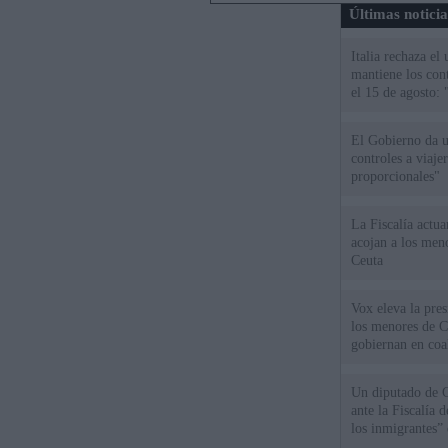
Últimas notici
Italia rechaza e
mantiene los cont
el 15 de agosto:
El Gobierno da un
controles a viaj
proporcionales"
La Fiscalía actu
acojan a los meno
Ceuta
Vox eleva la pres
los menores de C
gobiernan en coa
Un diputado de 
ante la Fiscalía 
los inmigrantes”