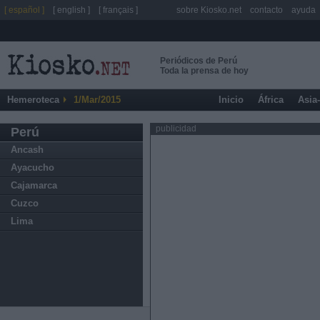
[ español ]
[ english ]
[ français ]
sobre Kiosko.net
contacto
ayuda
Periódicos de Perú
Toda la prensa de hoy
Hemeroteca
1/Mar/2015
Inicio
África
Asia
publicidad
Perú
Ancash
Ayacucho
Cajamarca
Cuzco
Lima