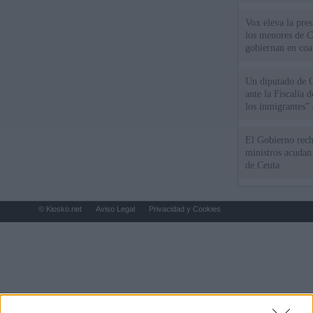
Vox eleva la pres
los menores de C
gobiernan en coa
Un diputado de 
ante la Fiscalía 
los inmigrantes”
El Gobierno rech
ministros acudan 
de Ceuta
© Kiosko.net
Aviso Legal
Privacidad y Cookies