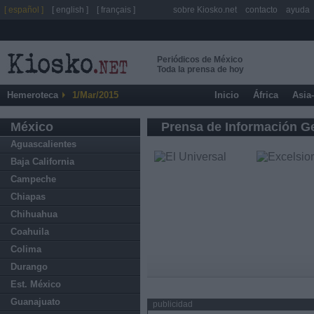
[ español ]
[ english ]
[ français ]
sobre Kiosko.net
contacto
ayuda
Periódicos de México
Toda la prensa de hoy
Hemeroteca
1/Mar/2015
Inicio
África
Asia
México
Prensa de Información G
Aguascalientes
Baja California
Campeche
Chiapas
Chihuahua
Coahuila
Colima
Durango
Est. México
Guanajuato
publicidad