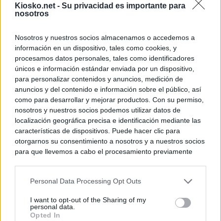
Kiosko.net -
Su privacidad es importante para
nosotros
Nosotros y nuestros socios almacenamos o accedemos a
información en un dispositivo, tales como cookies, y
procesamos datos personales, tales como identificadores
únicos e información estándar enviada por un dispositivo,
para personalizar contenidos y anuncios, medición de
anuncios y del contenido e información sobre el público, así
como para desarrollar y mejorar productos. Con su permiso,
nosotros y nuestros socios podemos utilizar datos de
localización geográfica precisa e identificación mediante las
características de dispositivos. Puede hacer clic para
otorgarnos su consentimiento a nosotros y a nuestros socios
para que llevemos a cabo el procesamiento previamente
descrito. De forma alternativa, puede acceder a información
más detallada y cambiar sus preferencias antes de otorgar o
Personal Data Processing Opt Outs
negar su consentimiento. Tenga en cuenta que algún
procesamiento de sus datos personales puede no requerir
I want to opt-out of the Sharing of my
de su consentimiento, pero usted tiene el derecho de
personal data.
rechazar tal procesamiento. Sus preferencias se aplicarán
Opted In