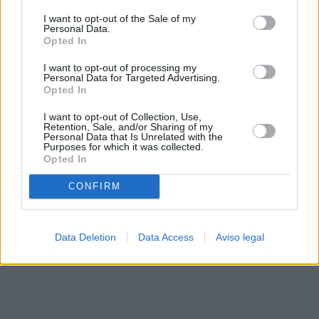
solo a este sitio web. Puede cambiar sus preferencias en
I want to opt-out of the Sale of my
cualquier momento entrando de nuevo en este sitio web o
Personal Data.
visitando nuestra política de privacidad.
Opted In
I want to opt-out of processing my
Personal Data for Targeted Advertising.
Opted In
I want to opt-out of Collection, Use,
Retention, Sale, and/or Sharing of my
Personal Data that Is Unrelated with the
Purposes for which it was collected.
Opted In
CONFIRM
Data Deletion
Data Access
Aviso legal