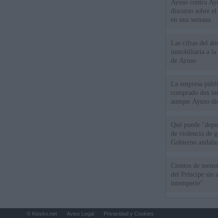
Ayuso contra Ay
discurso sobre e
en una semana
Las cifras del át
inmobiliaria a l
de Ayuso
La empresa públic
comprado dos inm
aunque Ayuso dic
el año"
Qué puede "depur
de violencia de g
Gobierno andalu
Cientos de menor
del Príncipe sin
intemperie"
© Kiosko.net
Aviso Legal
Privacidad y Cookies