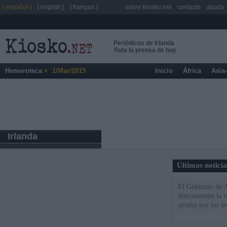
[ español ]
[ english ]
[ français ]
sobre Kiosko.net
contacto
ayuda
Periódicos de Irlanda
Toda la prensa de hoy
Hemeroteca
1/Mar/2015
Inicio
África
Asia
Irlanda
Últimas notici
El Gobierno de A
directamente la 
ayudas por los i