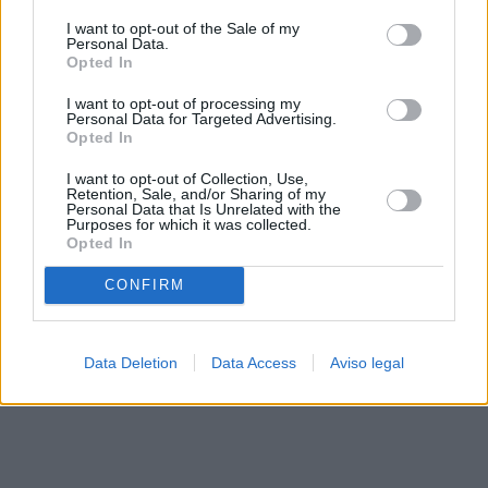
solo a este sitio web. Puede cambiar sus preferencias en
I want to opt-out of the Sale of my
cualquier momento entrando de nuevo en este sitio web o
Personal Data.
visitando nuestra política de privacidad.
Opted In
I want to opt-out of processing my
Personal Data for Targeted Advertising.
Opted In
I want to opt-out of Collection, Use,
Retention, Sale, and/or Sharing of my
Personal Data that Is Unrelated with the
Purposes for which it was collected.
Opted In
CONFIRM
Data Deletion
Data Access
Aviso legal