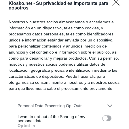
Kiosko.net -
Su privacidad es importante para
nosotros
Nosotros y nuestros socios almacenamos o accedemos a
información en un dispositivo, tales como cookies, y
procesamos datos personales, tales como identificadores
únicos e información estándar enviada por un dispositivo,
para personalizar contenidos y anuncios, medición de
anuncios y del contenido e información sobre el público, así
como para desarrollar y mejorar productos. Con su permiso,
nosotros y nuestros socios podemos utilizar datos de
localización geográfica precisa e identificación mediante las
características de dispositivos. Puede hacer clic para
otorgarnos su consentimiento a nosotros y a nuestros socios
para que llevemos a cabo el procesamiento previamente
descrito. De forma alternativa, puede acceder a información
más detallada y cambiar sus preferencias antes de otorgar o
Personal Data Processing Opt Outs
negar su consentimiento. Tenga en cuenta que algún
procesamiento de sus datos personales puede no requerir
I want to opt-out of the Sharing of my
de su consentimiento, pero usted tiene el derecho de
personal data.
rechazar tal procesamiento. Sus preferencias se aplicarán
Opted In