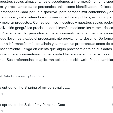
nuestros socios almacenamos o accedemos a información en un disposi
s, y procesamos datos personales, tales como identificadores únicos 
 estándar enviada por un dispositivo, para personalizar contenidos y a
 anuncios y del contenido e información sobre el público, así como pa
 y mejorar productos. Con su permiso, nosotros y nuestros socios podem
alización geográfica precisa e identificación mediante las característic
s. Puede hacer clic para otorgarnos su consentimiento a nosotros y a n
 que llevemos a cabo el procesamiento previamente descrito. De forma 
er a información más detallada y cambiar sus preferencias antes de o
nsentimiento. Tenga en cuenta que algún procesamiento de sus datos
querir de su consentimiento, pero usted tiene el derecho de rechazar t
to. Sus preferencias se aplicarán solo a este sitio web. Puede cambia
s en cualquier momento entrando de nuevo en este sitio web o visitan
privacidad.
l Data Processing Opt Outs
o opt-out of the Sharing of my personal data.
In
o opt-out of the Sale of my Personal Data.
In