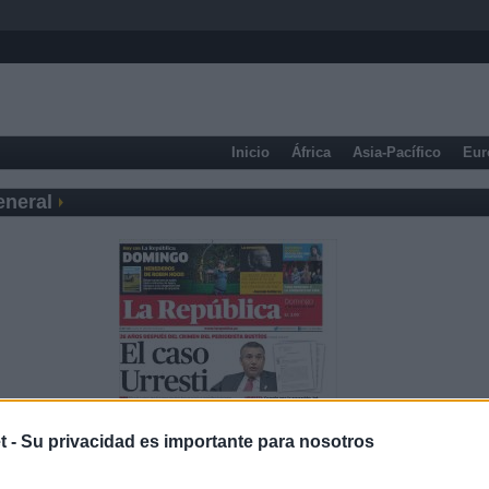
Inicio
África
Asia-Pacífico
Eur
eneral
t -
Su privacidad es importante para nosotros
Prensa Deportiva