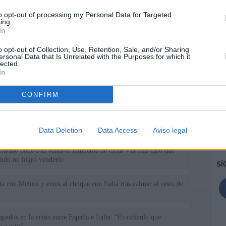
to opt-out of processing my Personal Data for Targeted
ing.
In
o opt-out of Collection, Use, Retention, Sale, and/or Sharing
ersonal Data that Is Unrelated with the Purposes for which it
lected.
In
CONFIRM
ias
SO
Kio
 de Ayuso de las instituciones de la Comunidad de Madrid
Data Deletion
Data Access
Aviso legal
Nav
del
Ayuso pone a la venta el inmueble de Gran Vía más caro que
ando no logró venderlo
SÍ
a con Meloni y entra al choque con Italia tras calmar al resto de
apados en la crisis entre España e Italia: “Es ridículo que