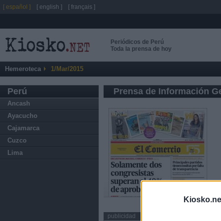
[ español ]
[ english ]
[ français ]
Periódicos de Perú
Toda la prensa de hoy
Hemeroteca
1/Mar/2015
Perú
Prensa de Información G
Ancash
Ayacucho
Cajamarca
Cuzco
Lima
Kiosko.ne
publicidad