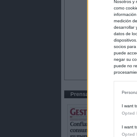
Nosotros y 
como cookie
información
medición de
desarrollar
datos de loc
dispositivo
socios para
puede acced
negar su co
puede no re
procesamien
preferencia
política de 
Persona
Prensa Económica
I want t
Opted 
I want t
Opted 