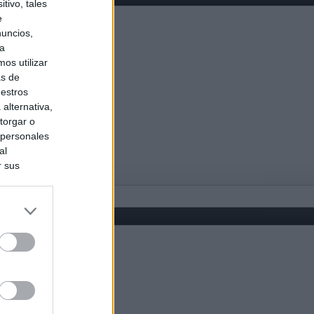
tivo, tales
e
nuncios,
ra
os utilizar
as de
uestros
alternativa,
torgar o
 personales
al
r sus
do nuestra