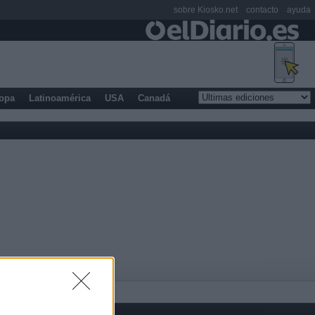
sobre Kiosko.net
contacto
ayuda
opa
Latinoamérica
USA
Canadá