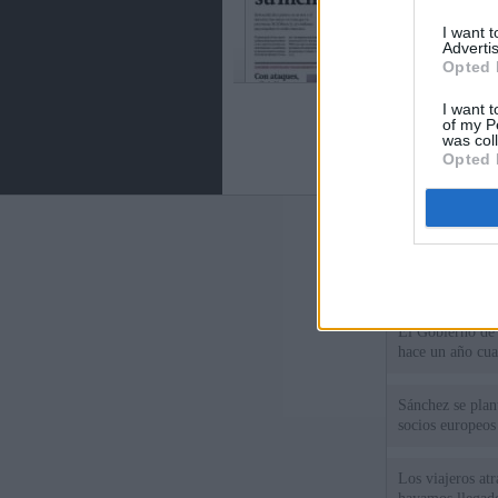
I want 
Advertis
Opted 
I want t
of my P
was col
Opted 
Últimas notic
El uso personal
El Gobierno de 
hace un año cu
Sánchez se plant
socios europeos
Los viajeros atr