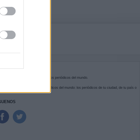
BRE KIOSKO.NET
sko.net
es la puerta de entrada a los periódicos del mundo.
ega por las portadas de los periódicos del mundo: los periódicos de tu ciudad, de tu país o
 otro extremo del mundo.
GUENOS