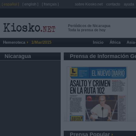
[ español ]
[ english ]
[ français ]
sobre Kiosko.net
contacto
ayuda
Periódicos de Nicaragua
Toda la prensa de hoy
Hemeroteca
1/Mar/2015
Inicio
África
Asia
Nicaragua
Prensa de Información G
Prensa Popular