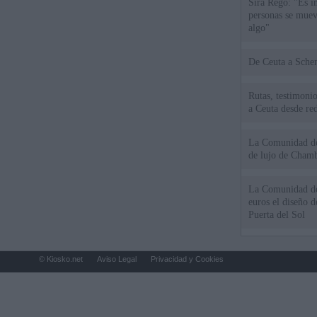
Sira Rego: "Es i
personas se muev
algo"
De Ceu
Rutas, testimonio
a Ceuta desde red
La Comunidad de 
de lujo de Chamb
La Comunidad de
euros el diseño d
Puerta del Sol
© Kiosko.net
Aviso Legal
Privacidad y Cookies