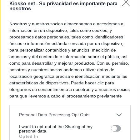
Kiosko.net -
Su privacidad es importante para
nosotros
Nosotros y nuestros socios almacenamos o accedemos a
información en un dispositivo, tales como cookies, y
procesamos datos personales, tales como identificadores
únicos e información estándar enviada por un dispositivo,
para personalizar contenidos y anuncios, medición de
anuncios y del contenido e información sobre el público, así
como para desarrollar y mejorar productos. Con su permiso,
nosotros y nuestros socios podemos utilizar datos de
localización geográfica precisa e identificación mediante las
características de dispositivos. Puede hacer clic para
otorgarnos su consentimiento a nosotros y a nuestros socios
para que llevemos a cabo el procesamiento previamente
descrito. De forma alternativa, puede acceder a información
más detallada y cambiar sus preferencias antes de otorgar o
Personal Data Processing Opt Outs
negar su consentimiento. Tenga en cuenta que algún
procesamiento de sus datos personales puede no requerir
I want to opt-out of the Sharing of my
de su consentimiento, pero usted tiene el derecho de
personal data.
rechazar tal procesamiento. Sus preferencias se aplicarán
Opted In