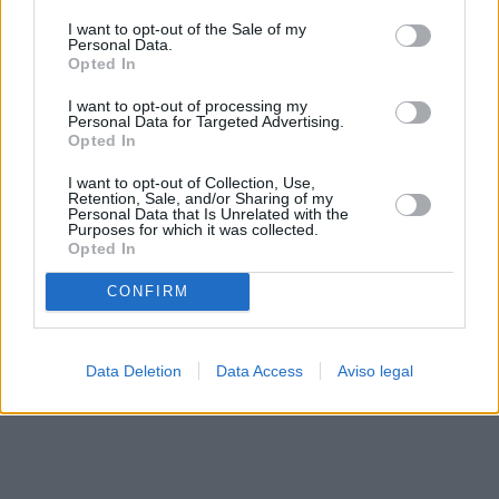
solo a este sitio web. Puede cambiar sus preferencias en
I want to opt-out of the Sale of my
cualquier momento entrando de nuevo en este sitio web o
Personal Data.
visitando nuestra política de privacidad.
Opted In
I want to opt-out of processing my
Personal Data for Targeted Advertising.
Opted In
I want to opt-out of Collection, Use,
Retention, Sale, and/or Sharing of my
Personal Data that Is Unrelated with the
Purposes for which it was collected.
Opted In
CONFIRM
Data Deletion
Data Access
Aviso legal