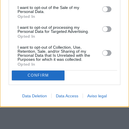
solo a este sitio web. Puede cambiar sus preferencias en
I want to opt-out of the Sale of my
cualquier momento entrando de nuevo en este sitio web o
Personal Data.
visitando nuestra política de privacidad.
Opted In
I want to opt-out of processing my
Personal Data for Targeted Advertising.
Opted In
I want to opt-out of Collection, Use,
Retention, Sale, and/or Sharing of my
Personal Data that Is Unrelated with the
Purposes for which it was collected.
Opted In
CONFIRM
Data Deletion
Data Access
Aviso legal