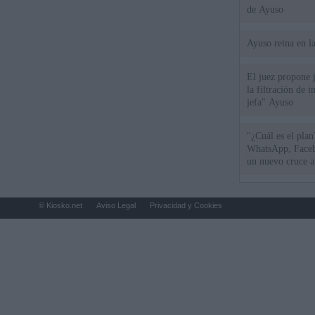
de Ayuso
Ayuso reina en l
El juez propone j
la filtración de i
jefa" Ayuso
"¿Cuál es el plan
WhatsApp, Faceb
un nuevo cruce a
15 de agosto
© Kiosko.net
Aviso Legal
Privacidad y Cookies