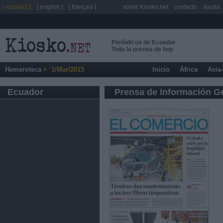
[ español ]
[ english ]
[ français ]
sobre Kiosko.net
contacto
ayuda
Periódicos de Ecuador
Toda la prensa de hoy
Hemeroteca
1/Mar/2015
Inicio
África
Asia
Ecuador
Prensa de Información G