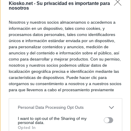
Kiosko.net -
Su privacidad es importante para
nosotros
Nosotros y nuestros socios almacenamos o accedemos a
información en un dispositivo, tales como cookies, y
procesamos datos personales, tales como identificadores
únicos e información estándar enviada por un dispositivo,
para personalizar contenidos y anuncios, medición de
anuncios y del contenido e información sobre el público, así
como para desarrollar y mejorar productos. Con su permiso,
nosotros y nuestros socios podemos utilizar datos de
localización geográfica precisa e identificación mediante las
características de dispositivos. Puede hacer clic para
otorgarnos su consentimiento a nosotros y a nuestros socios
para que llevemos a cabo el procesamiento previamente
descrito. De forma alternativa, puede acceder a información
más detallada y cambiar sus preferencias antes de otorgar o
Personal Data Processing Opt Outs
negar su consentimiento. Tenga en cuenta que algún
procesamiento de sus datos personales puede no requerir
I want to opt-out of the Sharing of my
de su consentimiento, pero usted tiene el derecho de
personal data.
rechazar tal procesamiento. Sus preferencias se aplicarán
Opted In