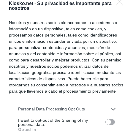
Kiosko.net -
Su privacidad es importante para
nosotros
Nosotros y nuestros socios almacenamos o accedemos a
información en un dispositivo, tales como cookies, y
procesamos datos personales, tales como identificadores
únicos e información estándar enviada por un dispositivo,
para personalizar contenidos y anuncios, medición de
anuncios y del contenido e información sobre el público, así
como para desarrollar y mejorar productos. Con su permiso,
nosotros y nuestros socios podemos utilizar datos de
localización geográfica precisa e identificación mediante las
características de dispositivos. Puede hacer clic para
otorgarnos su consentimiento a nosotros y a nuestros socios
para que llevemos a cabo el procesamiento previamente
descrito. De forma alternativa, puede acceder a información
más detallada y cambiar sus preferencias antes de otorgar o
Personal Data Processing Opt Outs
negar su consentimiento. Tenga en cuenta que algún
procesamiento de sus datos personales puede no requerir
I want to opt-out of the Sharing of my
de su consentimiento, pero usted tiene el derecho de
personal data.
rechazar tal procesamiento. Sus preferencias se aplicarán
Opted In