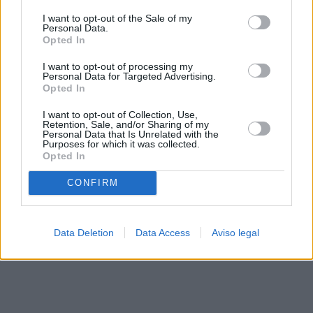
solo a este sitio web. Puede cambiar sus preferencias en
I want to opt-out of the Sale of my
cualquier momento entrando de nuevo en este sitio web o
Personal Data.
visitando nuestra política de privacidad.
Opted In
I want to opt-out of processing my
Personal Data for Targeted Advertising.
Opted In
I want to opt-out of Collection, Use,
Retention, Sale, and/or Sharing of my
Personal Data that Is Unrelated with the
Purposes for which it was collected.
Opted In
CONFIRM
Data Deletion
Data Access
Aviso legal