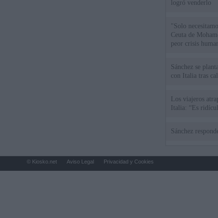
logró venderlo
"Solo necesitamo
Ceuta de Mohamed
peor crisis huma
Sánchez se plant
con Italia tras c
Los viajeros atra
Italia: “Es ridíc
Sánchez responde
© Kiosko.net
Aviso Legal
Privacidad y Cookies