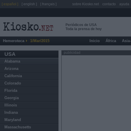
[ español ]
[ english ]
[ français ]
sobre Kiosko.net
contacto
ayuda
Periódicos de USA
Toda la prensa de hoy
Hemeroteca
1/Mar/2015
Inicio
África
Asia
publicidad
USA
Alabama
Arizona
California
Colorado
Florida
Georgia
Illinois
Indiana
Maryland
Massachusetts