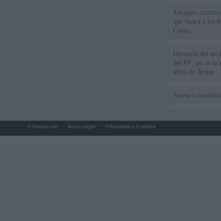
Tatuajes, cicatri
que busca a los d
Ceuta
Herencia del esc
del PP: así es l
ático de Ayuso
Ayuso o la embr
© Kiosko.net
Aviso Legal
Privacidad y Cookies