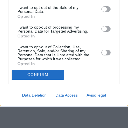
solo a este sitio web. Puede cambiar sus preferencias en
I want to opt-out of the Sale of my
cualquier momento entrando de nuevo en este sitio web o
Personal Data.
visitando nuestra política de privacidad.
Opted In
I want to opt-out of processing my
Personal Data for Targeted Advertising.
Opted In
I want to opt-out of Collection, Use,
Retention, Sale, and/or Sharing of my
Personal Data that Is Unrelated with the
Purposes for which it was collected.
Opted In
CONFIRM
Data Deletion
Data Access
Aviso legal