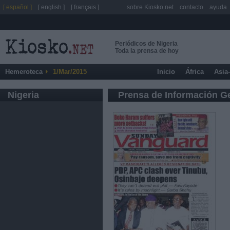
[ español ]
[ english ]
[ français ]
sobre Kiosko.net
contacto
ayuda
Periódicos de Nigeria
Toda la prensa de hoy
Hemeroteca
1/Mar/2015
Inicio
África
Asia
Nigeria
Prensa de Información G