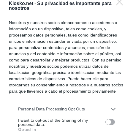
Kiosko.net -
Su privacidad es importante para
nosotros
Nosotros y nuestros socios almacenamos o accedemos a
información en un dispositivo, tales como cookies, y
procesamos datos personales, tales como identificadores
únicos e información estándar enviada por un dispositivo,
para personalizar contenidos y anuncios, medición de
anuncios y del contenido e información sobre el público, así
como para desarrollar y mejorar productos. Con su permiso,
nosotros y nuestros socios podemos utilizar datos de
localización geográfica precisa e identificación mediante las
características de dispositivos. Puede hacer clic para
otorgarnos su consentimiento a nosotros y a nuestros socios
para que llevemos a cabo el procesamiento previamente
descrito. De forma alternativa, puede acceder a información
más detallada y cambiar sus preferencias antes de otorgar o
Personal Data Processing Opt Outs
negar su consentimiento. Tenga en cuenta que algún
procesamiento de sus datos personales puede no requerir
I want to opt-out of the Sharing of my
de su consentimiento, pero usted tiene el derecho de
personal data.
rechazar tal procesamiento. Sus preferencias se aplicarán
Opted In