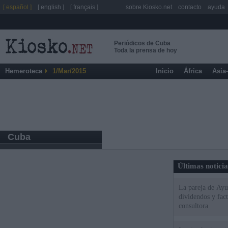
[ español ]
[ english ]
[ français ]
sobre Kiosko.net
contacto
ayuda
Periódicos de Cuba
Toda la prensa de hoy
Hemeroteca
1/Mar/2015
Inicio
África
Asia
Cuba
Últimas notici
La pareja de Ayu
dividendos y fac
consultora