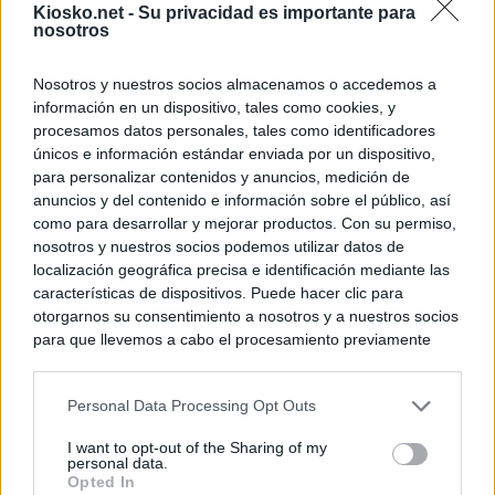
Kiosko.net -
Su privacidad es importante para
nosotros
Nosotros y nuestros socios almacenamos o accedemos a
información en un dispositivo, tales como cookies, y
procesamos datos personales, tales como identificadores
únicos e información estándar enviada por un dispositivo,
para personalizar contenidos y anuncios, medición de
anuncios y del contenido e información sobre el público, así
como para desarrollar y mejorar productos. Con su permiso,
nosotros y nuestros socios podemos utilizar datos de
localización geográfica precisa e identificación mediante las
características de dispositivos. Puede hacer clic para
otorgarnos su consentimiento a nosotros y a nuestros socios
para que llevemos a cabo el procesamiento previamente
descrito. De forma alternativa, puede acceder a información
más detallada y cambiar sus preferencias antes de otorgar o
Personal Data Processing Opt Outs
negar su consentimiento. Tenga en cuenta que algún
procesamiento de sus datos personales puede no requerir
I want to opt-out of the Sharing of my
de su consentimiento, pero usted tiene el derecho de
personal data.
rechazar tal procesamiento. Sus preferencias se aplicarán
Opted In