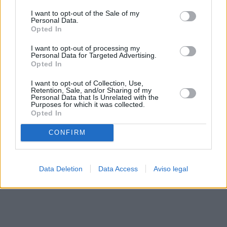
solo a este sitio web. Puede cambiar sus preferencias en
I want to opt-out of the Sale of my
cualquier momento entrando de nuevo en este sitio web o
Personal Data.
visitando nuestra política de privacidad.
Opted In
I want to opt-out of processing my
Personal Data for Targeted Advertising.
Opted In
I want to opt-out of Collection, Use,
Retention, Sale, and/or Sharing of my
Personal Data that Is Unrelated with the
Purposes for which it was collected.
Opted In
CONFIRM
Data Deletion
Data Access
Aviso legal