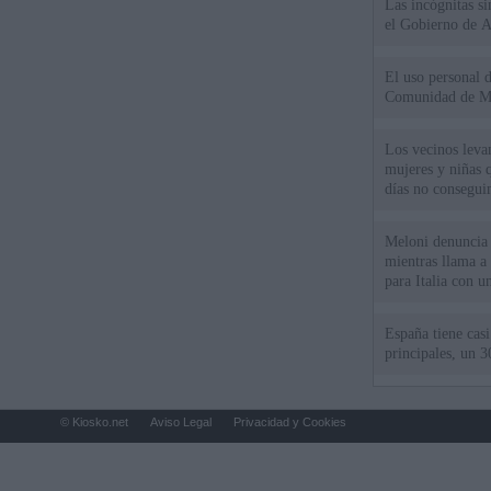
Las incógnitas s
el Gobierno de 
El uso personal d
Comunidad de M
Los vecinos leva
mujeres y niñas 
días no consegu
Meloni denuncia 
mientras llama a
para Italia con 
España tiene cas
principales, un 3
© Kiosko.net
Aviso Legal
Privacidad y Cookies