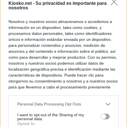
Kiosko.net -
Su privacidad es importante para
nosotros
Nosotros y nuestros socios almacenamos o accedemos a
información en un dispositivo, tales como cookies, y
procesamos datos personales, tales como identificadores
únicos e información estándar enviada por un dispositivo,
para personalizar contenidos y anuncios, medición de
anuncios y del contenido e información sobre el público, así
como para desarrollar y mejorar productos. Con su permiso,
nosotros y nuestros socios podemos utilizar datos de
localización geográfica precisa e identificación mediante las
características de dispositivos. Puede hacer clic para
otorgarnos su consentimiento a nosotros y a nuestros socios
para que llevemos a cabo el procesamiento previamente
descrito. De forma alternativa, puede acceder a información
más detallada y cambiar sus preferencias antes de otorgar o
Personal Data Processing Opt Outs
negar su consentimiento. Tenga en cuenta que algún
procesamiento de sus datos personales puede no requerir
I want to opt-out of the Sharing of my
de su consentimiento, pero usted tiene el derecho de
personal data.
rechazar tal procesamiento. Sus preferencias se aplicarán
Opted In