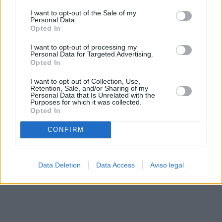
solo a este sitio web. Puede cambiar sus preferencias en
I want to opt-out of the Sale of my
cualquier momento entrando de nuevo en este sitio web o
Personal Data.
visitando nuestra política de privacidad.
Opted In
I want to opt-out of processing my
Personal Data for Targeted Advertising.
Opted In
I want to opt-out of Collection, Use,
Retention, Sale, and/or Sharing of my
Personal Data that Is Unrelated with the
Purposes for which it was collected.
Opted In
CONFIRM
Data Deletion
Data Access
Aviso legal