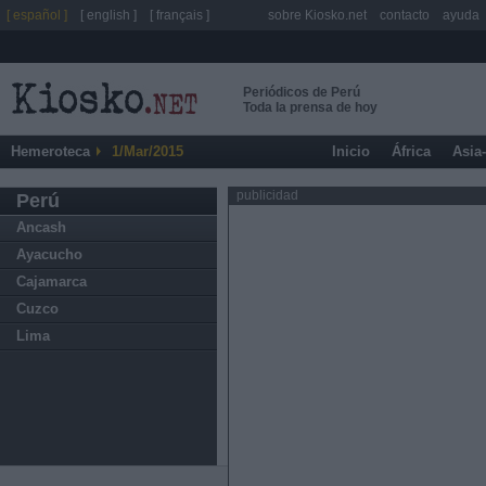
[ español ]
[ english ]
[ français ]
sobre Kiosko.net
contacto
ayuda
Periódicos de Perú
Toda la prensa de hoy
Hemeroteca
1/Mar/2015
Inicio
África
Asia
publicidad
Perú
Ancash
Ayacucho
Cajamarca
Cuzco
Lima