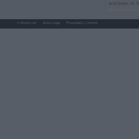
principales, un 3
© Kiosko.net
Aviso Legal
Privacidad y Cookies