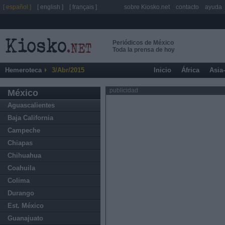
[ español ]
[ english ]
[ français ]
sobre Kiosko.net
contacto
ayuda
Periódicos de México
Toda la prensa de hoy
Hemeroteca
3/Abr/2015
Inicio
África
Asia
publicidad
México
Aguascalientes
Baja California
Campeche
Chiapas
Chihuahua
Coahuila
Colima
Durango
Est. México
Guanajuato