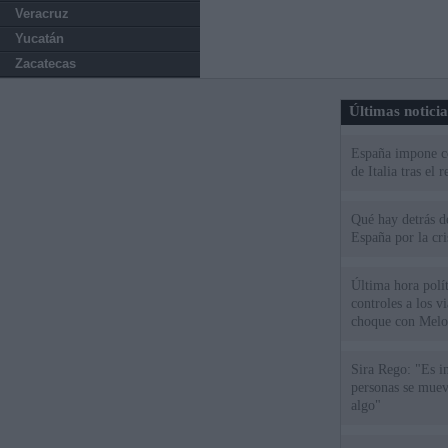
Veracruz
Yucatán
Zacatecas
Últimas notici
España impone co
de Italia tras el
Qué hay detrás d
España por la cri
Última hora polít
controles a los vi
choque con Melo
Sira Rego: "Es i
personas se muev
algo"