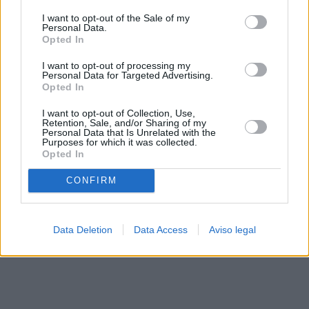
solo a este sitio web. Puede cambiar sus preferencias en
I want to opt-out of the Sale of my
cualquier momento entrando de nuevo en este sitio web o
Personal Data.
visitando nuestra política de privacidad.
Opted In
I want to opt-out of processing my
Personal Data for Targeted Advertising.
Opted In
I want to opt-out of Collection, Use,
Retention, Sale, and/or Sharing of my
Personal Data that Is Unrelated with the
Purposes for which it was collected.
Opted In
CONFIRM
Data Deletion
Data Access
Aviso legal