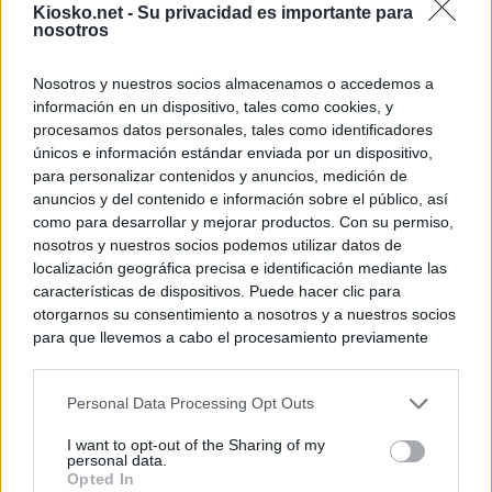
Kiosko.net -
Su privacidad es importante para
nosotros
Nosotros y nuestros socios almacenamos o accedemos a
información en un dispositivo, tales como cookies, y
procesamos datos personales, tales como identificadores
únicos e información estándar enviada por un dispositivo,
para personalizar contenidos y anuncios, medición de
anuncios y del contenido e información sobre el público, así
como para desarrollar y mejorar productos. Con su permiso,
nosotros y nuestros socios podemos utilizar datos de
localización geográfica precisa e identificación mediante las
características de dispositivos. Puede hacer clic para
otorgarnos su consentimiento a nosotros y a nuestros socios
para que llevemos a cabo el procesamiento previamente
descrito. De forma alternativa, puede acceder a información
más detallada y cambiar sus preferencias antes de otorgar o
Personal Data Processing Opt Outs
negar su consentimiento. Tenga en cuenta que algún
procesamiento de sus datos personales puede no requerir
I want to opt-out of the Sharing of my
de su consentimiento, pero usted tiene el derecho de
personal data.
rechazar tal procesamiento. Sus preferencias se aplicarán
Opted In