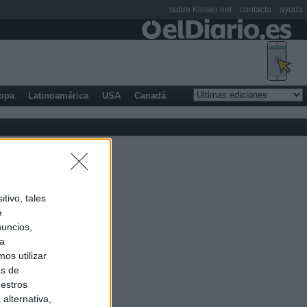
sobre Kiosko.net
contacto
ayuda
opa
Latinoamérica
USA
Canadá
tivo, tales
e
nuncios,
ra
os utilizar
as de
uestros
alternativa,