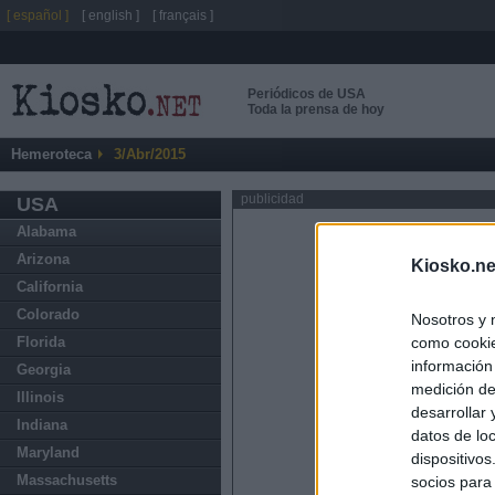
[ español ]
[ english ]
[ français ]
Periódicos de USA
Toda la prensa de hoy
Hemeroteca
3/Abr/2015
publicidad
USA
Alabama
Arizona
Kiosko.ne
California
Colorado
Nosotros y 
como cookie
Florida
información
Georgia
medición de
Illinois
desarrollar
Indiana
datos de loc
Maryland
dispositivo
Massachusetts
socios para