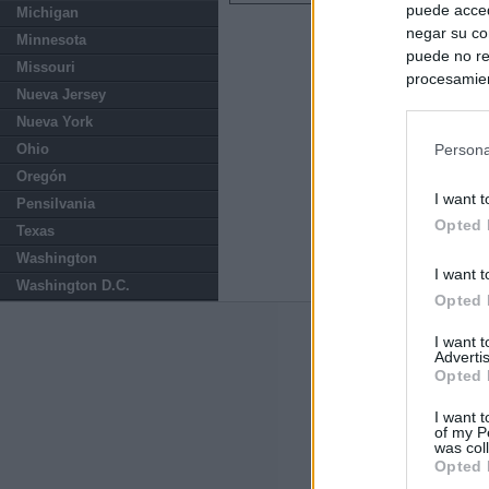
puede acced
Michigan
negar su co
Minnesota
puede no re
Missouri
procesamien
Nueva Jersey
preferencia
Nueva York
política de 
Ohio
Persona
Oregón
I want t
Pensilvania
Opted 
Texas
Washington
I want t
Washington D.C.
Opted 
Últimas notic
I want 
Advertis
Opted 
Italia rechaza 
España hasta el
I want t
of my P
was col
El Gobierno da u
Opted 
España o adopt