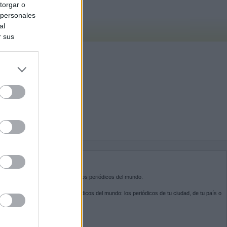
torgar o
 personales
al
r sus
do nuestra
BRE KIOSKO.NET
sko.net
es la puerta de entrada a los periódicos del mundo.
ega por las portadas de los periódicos del mundo: los periódicos de tu ciudad, de tu país o
 otro extremo del mundo.
GUENOS