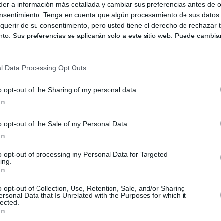
er a información más detallada y cambiar sus preferencias antes de o
nsentimiento. Tenga en cuenta que algún procesamiento de sus datos
querir de su consentimiento, pero usted tiene el derecho de rechazar t
to. Sus preferencias se aplicarán solo a este sitio web. Puede cambia
s en cualquier momento entrando de nuevo en este sitio web o visitan
privacidad.
l Data Processing Opt Outs
o opt-out of the Sharing of my personal data.
In
o opt-out of the Sale of my Personal Data.
In
ias
to opt-out of processing my Personal Data for Targeted
SO
ing.
In
Kio
el ultimátum del Gobierno y mantiene los controles a viajeros de
 15 de agosto: "No aceptamos imposiciones"
o opt-out of Collection, Use, Retention, Sale, and/or Sharing
Nav
del
ersonal Data that Is Unrelated with the Purposes for which it
lected.
n ultimátum a Italia: o levanta los controles a viajeros de
In
SÍ
ará "medidas proporcionales"