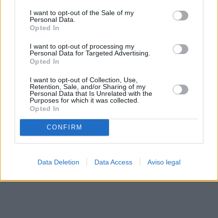
solo a este sitio web. Puede cambiar sus preferencias en
I want to opt-out of the Sale of my
cualquier momento entrando de nuevo en este sitio web o
Personal Data.
visitando nuestra política de privacidad.
Opted In
I want to opt-out of processing my
Personal Data for Targeted Advertising.
Opted In
I want to opt-out of Collection, Use,
Retention, Sale, and/or Sharing of my
Personal Data that Is Unrelated with the
Purposes for which it was collected.
Opted In
CONFIRM
Data Deletion
Data Access
Aviso legal