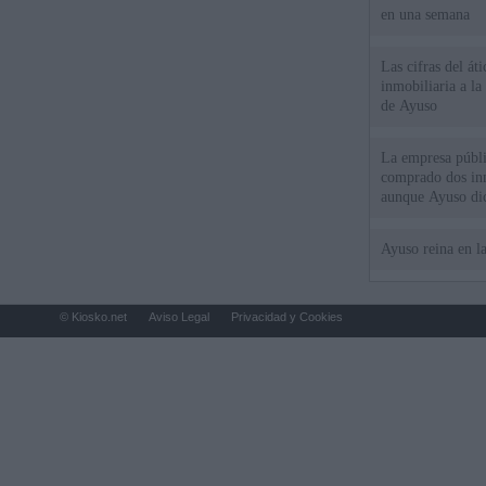
en una semana
Las cifras del át
inmobiliaria a l
de Ayuso
La empresa públic
comprado dos inm
aunque Ayuso dic
el año"
Ayuso reina en l
© Kiosko.net
Aviso Legal
Privacidad y Cookies