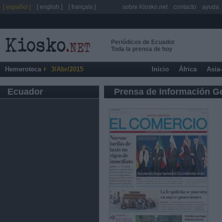
[ español ]
[ english ]
[ français ]
sobre Kiosko.net
contacto
ayuda
Periódicos de Ecuador
Toda la prensa de hoy
Hemeroteca
3/Abr/2015
Inicio
África
Asia
Ecuador
Prensa de Información G