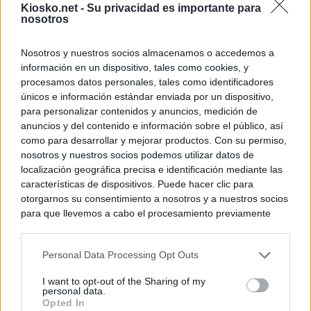
Kiosko.net -
Su privacidad es importante para
nosotros
Nosotros y nuestros socios almacenamos o accedemos a
información en un dispositivo, tales como cookies, y
procesamos datos personales, tales como identificadores
únicos e información estándar enviada por un dispositivo,
para personalizar contenidos y anuncios, medición de
anuncios y del contenido e información sobre el público, así
como para desarrollar y mejorar productos. Con su permiso,
nosotros y nuestros socios podemos utilizar datos de
localización geográfica precisa e identificación mediante las
características de dispositivos. Puede hacer clic para
otorgarnos su consentimiento a nosotros y a nuestros socios
para que llevemos a cabo el procesamiento previamente
descrito. De forma alternativa, puede acceder a información
más detallada y cambiar sus preferencias antes de otorgar o
Personal Data Processing Opt Outs
negar su consentimiento. Tenga en cuenta que algún
procesamiento de sus datos personales puede no requerir
I want to opt-out of the Sharing of my
de su consentimiento, pero usted tiene el derecho de
personal data.
rechazar tal procesamiento. Sus preferencias se aplicarán
Opted In