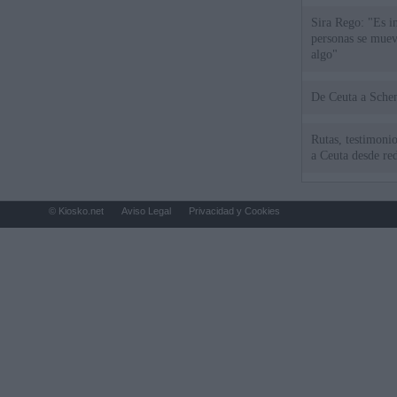
Sira Rego: "Es i
personas se muev
algo"
De Ceu
Rutas, testimonio
a Ceuta desde red
© Kiosko.net
Aviso Legal
Privacidad y Cookies