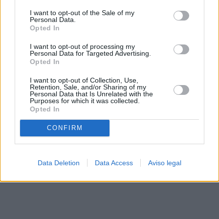
solo a este sitio web. Puede cambiar sus preferencias en
I want to opt-out of the Sale of my
cualquier momento entrando de nuevo en este sitio web o
Personal Data.
visitando nuestra política de privacidad.
Opted In
I want to opt-out of processing my
Personal Data for Targeted Advertising.
Opted In
I want to opt-out of Collection, Use,
Retention, Sale, and/or Sharing of my
Personal Data that Is Unrelated with the
Purposes for which it was collected.
Opted In
CONFIRM
Data Deletion
Data Access
Aviso legal