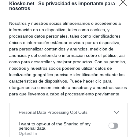
Kiosko.net -
Su privacidad es importante para
nosotros
Nosotros y nuestros socios almacenamos o accedemos a
información en un dispositivo, tales como cookies, y
procesamos datos personales, tales como identificadores
únicos e información estándar enviada por un dispositivo,
para personalizar contenidos y anuncios, medición de
anuncios y del contenido e información sobre el público, así
como para desarrollar y mejorar productos. Con su permiso,
nosotros y nuestros socios podemos utilizar datos de
localización geográfica precisa e identificación mediante las
características de dispositivos. Puede hacer clic para
otorgarnos su consentimiento a nosotros y a nuestros socios
para que llevemos a cabo el procesamiento previamente
descrito. De forma alternativa, puede acceder a información
más detallada y cambiar sus preferencias antes de otorgar o
Personal Data Processing Opt Outs
negar su consentimiento. Tenga en cuenta que algún
procesamiento de sus datos personales puede no requerir
I want to opt-out of the Sharing of my
de su consentimiento, pero usted tiene el derecho de
personal data.
rechazar tal procesamiento. Sus preferencias se aplicarán
Opted In