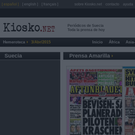
[ español ]
[ english ]
[ français ]
sobre Kiosko.net
contacto
ayuda
Periódicos de Suecia
Toda la prensa de hoy
Hemeroteca
3/Abr/2015
Inicio
África
Asia
Suecia
Prensa Amarilla