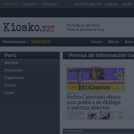
[ español ]
[ english ]
[ français ]
sobre Kiosko.net
contacto
ayuda
Periódicos de Perú
Toda la prensa de hoy
Hemeroteca
3/Abr/2015
Inicio
África
Asia
Perú
Prensa de Información G
Ancash
Ayacucho
Cajamarca
Cuzco
Lima
publicidad