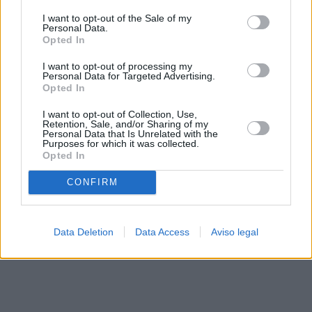
solo a este sitio web. Puede cambiar sus preferencias en
I want to opt-out of the Sale of my
cualquier momento entrando de nuevo en este sitio web o
Personal Data.
visitando nuestra política de privacidad.
Opted In
I want to opt-out of processing my
Personal Data for Targeted Advertising.
Opted In
I want to opt-out of Collection, Use,
Retention, Sale, and/or Sharing of my
Personal Data that Is Unrelated with the
Purposes for which it was collected.
Opted In
CONFIRM
Data Deletion
Data Access
Aviso legal