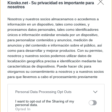
Kiosko.net -
Su privacidad es importante para
nosotros
Nosotros y nuestros socios almacenamos o accedemos a
información en un dispositivo, tales como cookies, y
procesamos datos personales, tales como identificadores
únicos e información estándar enviada por un dispositivo,
para personalizar contenidos y anuncios, medición de
anuncios y del contenido e información sobre el público, así
como para desarrollar y mejorar productos. Con su permiso,
nosotros y nuestros socios podemos utilizar datos de
localización geográfica precisa e identificación mediante las
características de dispositivos. Puede hacer clic para
otorgarnos su consentimiento a nosotros y a nuestros socios
para que llevemos a cabo el procesamiento previamente
descrito. De forma alternativa, puede acceder a información
más detallada y cambiar sus preferencias antes de otorgar o
Personal Data Processing Opt Outs
negar su consentimiento. Tenga en cuenta que algún
procesamiento de sus datos personales puede no requerir
I want to opt-out of the Sharing of my
de su consentimiento, pero usted tiene el derecho de
personal data.
rechazar tal procesamiento. Sus preferencias se aplicarán
Opted In