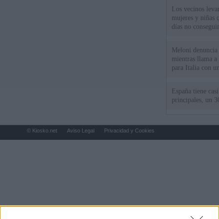
Los vecinos leva
mujeres y niñas 
días no consegu
Meloni denuncia 
mientras llama a
para Italia con 
España tiene cas
principales, un 3
© Kiosko.net
Aviso Legal
Privacidad y Cookies