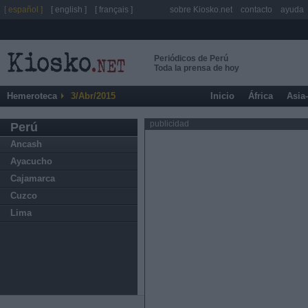
[ español ]
[ english ]
[ français ]
sobre Kiosko.net
contacto
ayuda
Periódicos de Perú
Toda la prensa de hoy
Hemeroteca
3/Abr/2015
Inicio
África
Asia
publicidad
Perú
Ancash
Ayacucho
Cajamarca
Cuzco
Lima