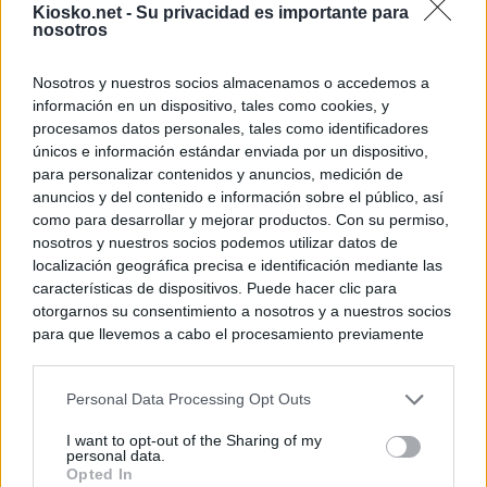
Kiosko.net -
Su privacidad es importante para
nosotros
Nosotros y nuestros socios almacenamos o accedemos a
información en un dispositivo, tales como cookies, y
procesamos datos personales, tales como identificadores
únicos e información estándar enviada por un dispositivo,
para personalizar contenidos y anuncios, medición de
anuncios y del contenido e información sobre el público, así
como para desarrollar y mejorar productos. Con su permiso,
nosotros y nuestros socios podemos utilizar datos de
localización geográfica precisa e identificación mediante las
características de dispositivos. Puede hacer clic para
otorgarnos su consentimiento a nosotros y a nuestros socios
para que llevemos a cabo el procesamiento previamente
descrito. De forma alternativa, puede acceder a información
más detallada y cambiar sus preferencias antes de otorgar o
Personal Data Processing Opt Outs
negar su consentimiento. Tenga en cuenta que algún
procesamiento de sus datos personales puede no requerir
I want to opt-out of the Sharing of my
de su consentimiento, pero usted tiene el derecho de
personal data.
rechazar tal procesamiento. Sus preferencias se aplicarán
Opted In