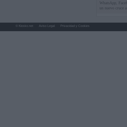
WhatsApp, Faceb
un nuevo cruce a
15 de agosto
© Kiosko.net
Aviso Legal
Privacidad y Cookies