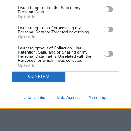
solo a este sitio web. Puede cambiar sus preferencias en
I want to opt-out of the Sale of my
cualquier momento entrando de nuevo en este sitio web o
Personal Data.
visitando nuestra política de privacidad.
Opted In
I want to opt-out of processing my
Personal Data for Targeted Advertising.
Opted In
I want to opt-out of Collection, Use,
Retention, Sale, and/or Sharing of my
Personal Data that Is Unrelated with the
Purposes for which it was collected.
Opted In
CONFIRM
Data Deletion
Data Access
Aviso legal