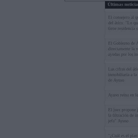
Últimas notici
El consejero al 
del ático: "Lo q
tiene residencia o
El Gobierno de A
directamente la 
ayudas por los i
Las cifras del át
inmobiliaria a l
de Ayuso
Ayuso reina en l
El juez propone j
la filtración de i
jefa" Ayuso
"¿Cuál es el plan