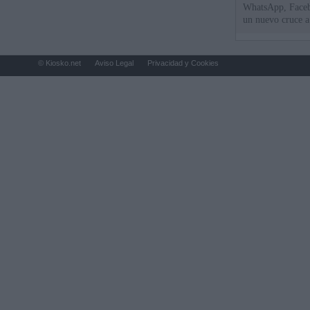
WhatsApp, Faceb
un nuevo cruce a
15 de agosto
© Kiosko.net
Aviso Legal
Privacidad y Cookies