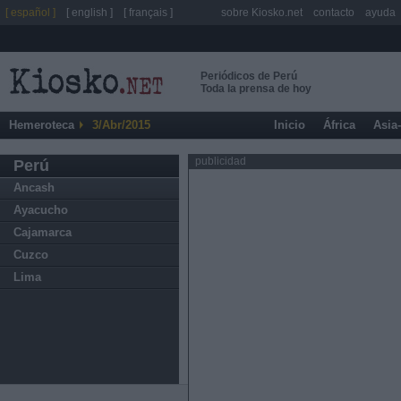
[ español ]
[ english ]
[ français ]
sobre Kiosko.net
contacto
ayuda
Periódicos de Perú
Toda la prensa de hoy
Hemeroteca
3/Abr/2015
Inicio
África
Asia
publicidad
Perú
Ancash
Ayacucho
Cajamarca
Cuzco
Lima