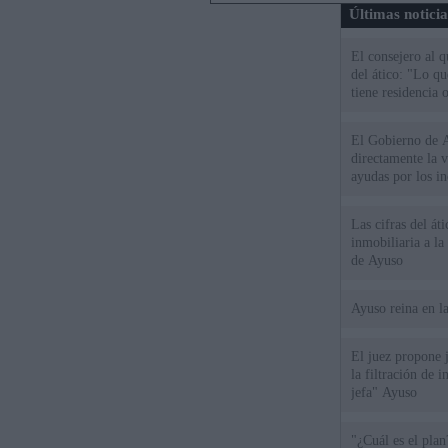
Últimas notici
El consejero al 
del ático: "Lo q
tiene residencia o
El Gobierno de A
directamente la 
ayudas por los i
Las cifras del át
inmobiliaria a l
de Ayuso
Ayuso reina en l
El juez propone j
la filtración de i
jefa" Ayuso
"¿Cuál es el plan