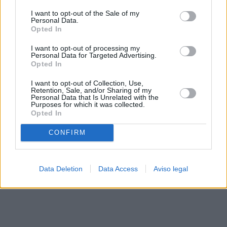
solo a este sitio web. Puede cambiar sus preferencias en
I want to opt-out of the Sale of my
cualquier momento entrando de nuevo en este sitio web o
Personal Data.
visitando nuestra política de privacidad.
Opted In
I want to opt-out of processing my
Personal Data for Targeted Advertising.
Opted In
I want to opt-out of Collection, Use,
Retention, Sale, and/or Sharing of my
Personal Data that Is Unrelated with the
Purposes for which it was collected.
Opted In
CONFIRM
Data Deletion
Data Access
Aviso legal