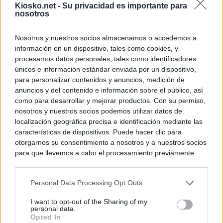
Kiosko.net -
Su privacidad es importante para
nosotros
Nosotros y nuestros socios almacenamos o accedemos a
información en un dispositivo, tales como cookies, y
procesamos datos personales, tales como identificadores
únicos e información estándar enviada por un dispositivo,
para personalizar contenidos y anuncios, medición de
anuncios y del contenido e información sobre el público, así
como para desarrollar y mejorar productos. Con su permiso,
nosotros y nuestros socios podemos utilizar datos de
localización geográfica precisa e identificación mediante las
características de dispositivos. Puede hacer clic para
otorgarnos su consentimiento a nosotros y a nuestros socios
para que llevemos a cabo el procesamiento previamente
descrito. De forma alternativa, puede acceder a información
más detallada y cambiar sus preferencias antes de otorgar o
Personal Data Processing Opt Outs
negar su consentimiento. Tenga en cuenta que algún
procesamiento de sus datos personales puede no requerir
I want to opt-out of the Sharing of my
de su consentimiento, pero usted tiene el derecho de
personal data.
rechazar tal procesamiento. Sus preferencias se aplicarán
Opted In