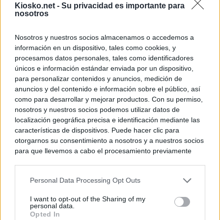
Kiosko.net -
Su privacidad es importante para
nosotros
Nosotros y nuestros socios almacenamos o accedemos a
información en un dispositivo, tales como cookies, y
procesamos datos personales, tales como identificadores
únicos e información estándar enviada por un dispositivo,
para personalizar contenidos y anuncios, medición de
anuncios y del contenido e información sobre el público, así
como para desarrollar y mejorar productos. Con su permiso,
nosotros y nuestros socios podemos utilizar datos de
localización geográfica precisa e identificación mediante las
características de dispositivos. Puede hacer clic para
otorgarnos su consentimiento a nosotros y a nuestros socios
para que llevemos a cabo el procesamiento previamente
descrito. De forma alternativa, puede acceder a información
más detallada y cambiar sus preferencias antes de otorgar o
Personal Data Processing Opt Outs
negar su consentimiento. Tenga en cuenta que algún
procesamiento de sus datos personales puede no requerir
I want to opt-out of the Sharing of my
de su consentimiento, pero usted tiene el derecho de
personal data.
rechazar tal procesamiento. Sus preferencias se aplicarán
Opted In