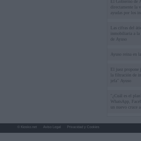
El Gobierno de A
directamente la 
ayudas por los i
Las cifras del át
inmobiliaria a l
de Ayuso
Ayuso reina en l
El juez propone j
la filtración de i
jefa" Ayuso
"¿Cuál es el plan
WhatsApp, Faceb
un nuevo cruce a
15 de agosto
© Kiosko.net
Aviso Legal
Privacidad y Cookies