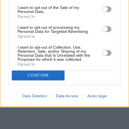
solo a este sitio web. Puede cambiar sus preferencias en
I want to opt-out of the Sale of my
cualquier momento entrando de nuevo en este sitio web o
Personal Data.
visitando nuestra política de privacidad.
Opted In
I want to opt-out of processing my
Personal Data for Targeted Advertising.
Opted In
I want to opt-out of Collection, Use,
Retention, Sale, and/or Sharing of my
Personal Data that Is Unrelated with the
Purposes for which it was collected.
Opted In
CONFIRM
Data Deletion
Data Access
Aviso legal