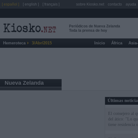
[ español ]
[ english ]
[ français ]
sobre Kiosko.net
contacto
ayuda
Periódicos de Nueva Zelanda
Toda la prensa de hoy
Hemeroteca
3/Abr/2015
Inicio
África
Asia
Nueva Zelanda
Últimas notici
El consejero al 
del ático: "Lo q
tiene residencia o