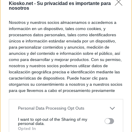
Kiosko.net -
Su privacidad es importante para
nosotros
Nosotros y nuestros socios almacenamos o accedemos a
información en un dispositivo, tales como cookies, y
procesamos datos personales, tales como identificadores
únicos e información estándar enviada por un dispositivo,
para personalizar contenidos y anuncios, medición de
anuncios y del contenido e información sobre el público, así
como para desarrollar y mejorar productos. Con su permiso,
nosotros y nuestros socios podemos utilizar datos de
localización geográfica precisa e identificación mediante las
características de dispositivos. Puede hacer clic para
otorgarnos su consentimiento a nosotros y a nuestros socios
para que llevemos a cabo el procesamiento previamente
descrito. De forma alternativa, puede acceder a información
más detallada y cambiar sus preferencias antes de otorgar o
Personal Data Processing Opt Outs
negar su consentimiento. Tenga en cuenta que algún
procesamiento de sus datos personales puede no requerir
I want to opt-out of the Sharing of my
de su consentimiento, pero usted tiene el derecho de
personal data.
rechazar tal procesamiento. Sus preferencias se aplicarán
Opted In