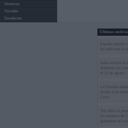
Veracruz
Yucatán
Zacatecas
Últimas notici
España impone co
de Italia tras el
Italia rechaza e
mantiene los cont
el 15 de agosto:
La Fiscalía actu
acojan a los meno
Ceuta
Vox eleva la pres
los menores de C
gobiernan en coa