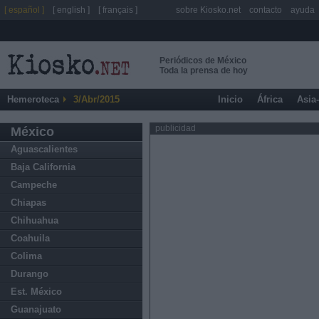
[ español ]
[ english ]
[ français ]
sobre Kiosko.net
contacto
ayuda
Periódicos de México
Toda la prensa de hoy
Hemeroteca
3/Abr/2015
Inicio
África
Asia
publicidad
México
Aguascalientes
Baja California
Campeche
Chiapas
Chihuahua
Coahuila
Colima
Durango
Est. México
Guanajuato