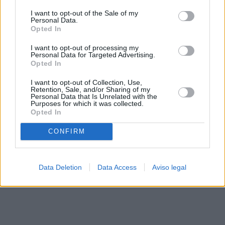
solo a este sitio web. Puede cambiar sus preferencias en
I want to opt-out of the Sale of my
cualquier momento entrando de nuevo en este sitio web o
Personal Data.
visitando nuestra política de privacidad.
Opted In
I want to opt-out of processing my
Personal Data for Targeted Advertising.
Opted In
I want to opt-out of Collection, Use,
Retention, Sale, and/or Sharing of my
Personal Data that Is Unrelated with the
Purposes for which it was collected.
Opted In
CONFIRM
Data Deletion
Data Access
Aviso legal