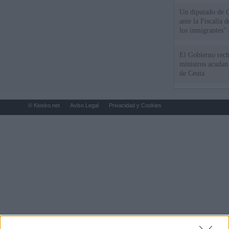
Un diputado de 
ante la Fiscalía 
los inmigrantes”
El Gobierno rech
ministros acudan 
de Ceuta
© Kiosko.net
Aviso Legal
Privacidad y Cookies