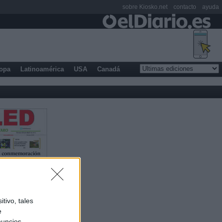
sobre Kiosko.net
contacto
ayuda
opa
Latinoamérica
USA
Canadá
tivo, tales
e
nuncios,