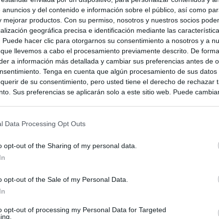
 anuncios y del contenido e información sobre el público, así como pa
 y mejorar productos. Con su permiso, nosotros y nuestros socios podem
alización geográfica precisa e identificación mediante las característic
s. Puede hacer clic para otorgarnos su consentimiento a nosotros y a n
 que llevemos a cabo el procesamiento previamente descrito. De forma 
er a información más detallada y cambiar sus preferencias antes de o
nsentimiento. Tenga en cuenta que algún procesamiento de sus datos
querir de su consentimiento, pero usted tiene el derecho de rechazar t
to. Sus preferencias se aplicarán solo a este sitio web. Puede cambia
s en cualquier momento entrando de nuevo en este sitio web o visitan
privacidad.
l Data Processing Opt Outs
o opt-out of the Sharing of my personal data.
In
o opt-out of the Sale of my Personal Data.
In
to opt-out of processing my Personal Data for Targeted
ing.