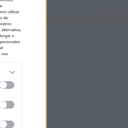
ra
os utilizar
as de
uestros
alternativa,
torgar o
 personales
al
r sus
do nuestra