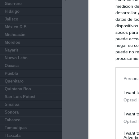
Guerrero
medición de
Hidalgo
desarrollar
datos de loc
Jalisco
dispositivo
México D.F.
socios para
Michoacán
puede acced
Morelos
negar su co
Nayarit
puede no re
Nuevo León
procesamien
preferencia
Oaxaca
política de 
Puebla
Persona
Querétaro
Quintana Roo
I want t
San Luis Potosí
Opted 
Sinaloa
Sonora
I want t
Tabasco
Opted 
Tamaulipas
I want 
Tlaxcala
Advertis