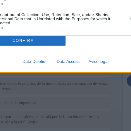
In
o opt-out of Collection, Use, Retention, Sale, and/or Sharing
ersonal Data that Is Unrelated with the Purposes for which it
lected.
In
ias
SO
CONFIRM
Kio
 que Ayuso señaló por la compra del ático: "Lo que no se dice es
ene residencia oficial para la presidenta"
Nav
del
Data Deletion
Data Access
Aviso legal
Ayuso no puede destinar directamente la venta del ático de
SÍ
as por los incendios
tico: de los honorarios de la inmobiliaria a la estimación de venta
e Ayuso
la era de la impunidad
juzgar a la alcaldesa de Alcalá por la filtración de informes
"salvar a la jefa" Ayuso