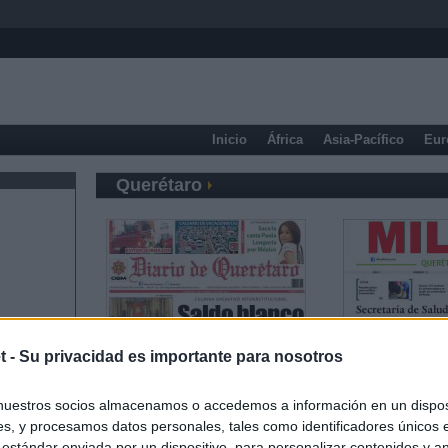
Inicio
África
Asia-Pacífico
Eur
Querétaro
t -
Su privacidad es importante para nosotros
nuestros socios almacenamos o accedemos a información en un disposi
s, y procesamos datos personales, tales como identificadores únicos 
 estándar enviada por un dispositivo, para personalizar contenidos y a