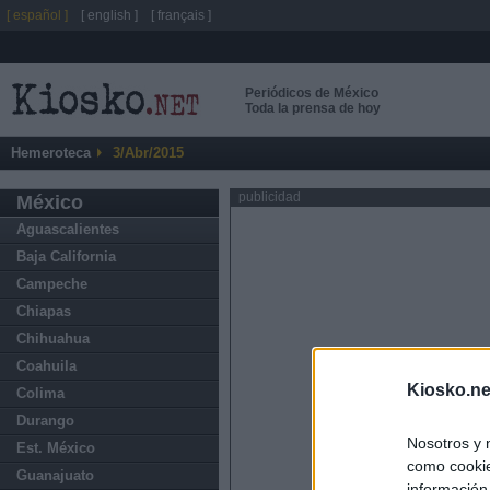
[ español ]
[ english ]
[ français ]
Periódicos de México
Toda la prensa de hoy
Hemeroteca
3/Abr/2015
publicidad
México
Aguascalientes
Baja California
Campeche
Chiapas
Chihuahua
Coahuila
Kiosko.ne
Colima
Durango
Nosotros y 
Est. México
como cookie
Guanajuato
información