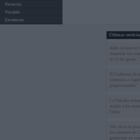
Veracruz
Yucatán
Zacatecas
Últimas notici
Italia rechaza e
mantiene los cont
el 15 de agosto:
El Gobierno da un
controles a viaj
proporcionales"
La Fiscalía actu
acojan a los meno
Ceuta
Vox eleva la pres
los menores de C
gobiernan en coa