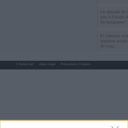
Un diputado de 
ante la Fiscalía 
los inmigrantes”
El Gobierno rech
ministros acudan 
de Ceuta
© Kiosko.net
Aviso Legal
Privacidad y Cookies