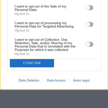
solo a este sitio web. Puede cambiar sus preferencias en
I want to opt-out of the Sale of my
cualquier momento entrando de nuevo en este sitio web o
Personal Data.
visitando nuestra política de privacidad.
Opted In
I want to opt-out of processing my
Personal Data for Targeted Advertising.
Opted In
I want to opt-out of Collection, Use,
Retention, Sale, and/or Sharing of my
Personal Data that Is Unrelated with the
Purposes for which it was collected.
Opted In
CONFIRM
Data Deletion
Data Access
Aviso legal