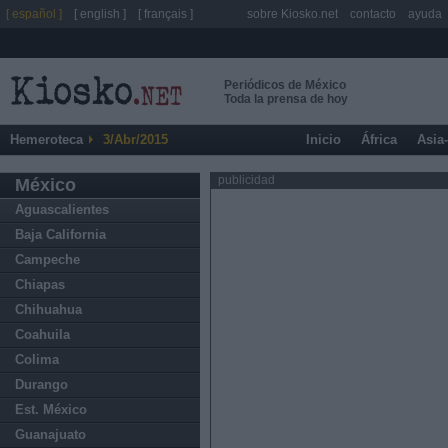
[ español ]
[ english ]
[ français ]
sobre Kiosko.net
contacto
ayuda
Periódicos de México
Toda la prensa de hoy
Hemeroteca
3/Abr/2015
Inicio
África
Asia
publicidad
México
Aguascalientes
Baja California
Campeche
Chiapas
Chihuahua
Coahuila
Colima
Durango
Est. México
Guanajuato