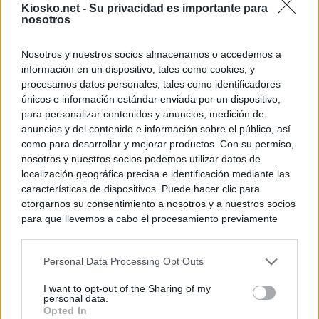
Kiosko.net -
Su privacidad es importante para
nosotros
Nosotros y nuestros socios almacenamos o accedemos a
información en un dispositivo, tales como cookies, y
procesamos datos personales, tales como identificadores
únicos e información estándar enviada por un dispositivo,
para personalizar contenidos y anuncios, medición de
anuncios y del contenido e información sobre el público, así
como para desarrollar y mejorar productos. Con su permiso,
nosotros y nuestros socios podemos utilizar datos de
localización geográfica precisa e identificación mediante las
características de dispositivos. Puede hacer clic para
otorgarnos su consentimiento a nosotros y a nuestros socios
para que llevemos a cabo el procesamiento previamente
descrito. De forma alternativa, puede acceder a información
más detallada y cambiar sus preferencias antes de otorgar o
Personal Data Processing Opt Outs
negar su consentimiento. Tenga en cuenta que algún
procesamiento de sus datos personales puede no requerir
I want to opt-out of the Sharing of my
de su consentimiento, pero usted tiene el derecho de
personal data.
rechazar tal procesamiento. Sus preferencias se aplicarán
Opted In