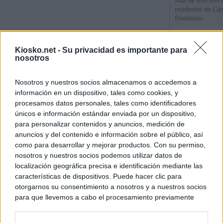
Más de 800.000 t
residentes en Can
fronterizo
Qué hay detrás d
Kiosko.net -
Su privacidad es importante para
España por la cri
nosotros
Sira Rego: "Es i
Nosotros y nuestros socios almacenamos o accedemos a
personas se muev
información en un dispositivo, tales como cookies, y
algo"
procesamos datos personales, tales como identificadores
únicos e información estándar enviada por un dispositivo,
para personalizar contenidos y anuncios, medición de
© Kiosko.net
Aviso Legal
Privacidad y Cookies
anuncios y del contenido e información sobre el público, así
como para desarrollar y mejorar productos. Con su permiso,
nosotros y nuestros socios podemos utilizar datos de
localización geográfica precisa e identificación mediante las
características de dispositivos. Puede hacer clic para
otorgarnos su consentimiento a nosotros y a nuestros socios
para que llevemos a cabo el procesamiento previamente
descrito. De forma alternativa, puede acceder a información
más detallada y cambiar sus preferencias antes de otorgar o