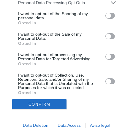
Personal Data Processing Opt Outs
negar su consentimiento. Tenga en cuenta que algún
procesamiento de sus datos personales puede no requerir
I want to opt-out of the Sharing of my
de su consentimiento, pero usted tiene el derecho de
personal data.
rechazar tal procesamiento. Sus preferencias se aplicarán
Opted In
solo a este sitio web. Puede cambiar sus preferencias en
I want to opt-out of the Sale of my
cualquier momento entrando de nuevo en este sitio web o
Personal Data.
visitando nuestra política de privacidad.
Opted In
I want to opt-out of processing my
Personal Data for Targeted Advertising.
Opted In
I want to opt-out of Collection, Use,
Retention, Sale, and/or Sharing of my
Personal Data that Is Unrelated with the
Purposes for which it was collected.
Opted In
CONFIRM
Data Deletion
Data Access
Aviso legal