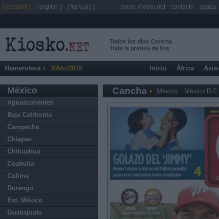
[ español ]
[ english ]
[ français ]
sobre Kiosko.net
contacto
ayuda
Todos los días Cancha
Toda la prensa de hoy
Hemeroteca
3/Abr/2015
Inicio
África
Asia
México
Cancha
México
México D.F.
Aguascalientes
Baja California
Campeche
Chiapas
Chihuahua
Coahuila
Colima
Durango
Est. México
Guanajuato