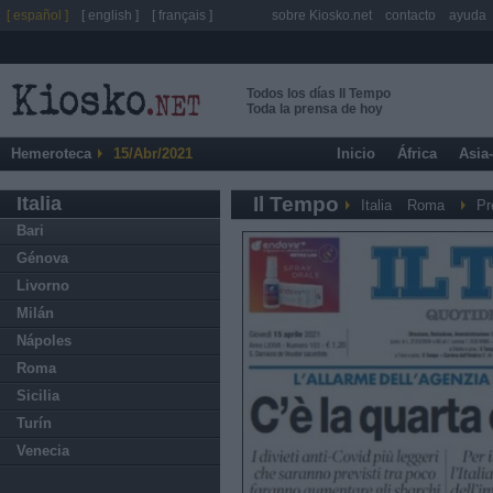
[ español ]
[ english ]
[ français ]
sobre Kiosko.net
contacto
ayuda
Todos los días Il Tempo
Toda la prensa de hoy
Hemeroteca
15/Abr/2021
Inicio
África
Asia
Italia
Il Tempo
Italia
Roma
Pr
Bari
Génova
Livorno
Milán
Nápoles
Roma
Sicilia
Turín
Venecia