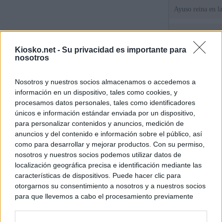
Ayuso reina en l
El juez propone j
la filtración de i
Kiosko.net -
Su privacidad es importante para
jefa" Ayuso
nosotros
"¿Cuál es el plan
Nosotros y nuestros socios almacenamos o accedemos a
WhatsApp, Faceb
información en un dispositivo, tales como cookies, y
un nuevo cruce a
15 de agosto
procesamos datos personales, tales como identificadores
únicos e información estándar enviada por un dispositivo,
para personalizar contenidos y anuncios, medición de
© Kiosko.net
Aviso Legal
Privacidad y Cookies
anuncios y del contenido e información sobre el público, así
como para desarrollar y mejorar productos. Con su permiso,
nosotros y nuestros socios podemos utilizar datos de
localización geográfica precisa e identificación mediante las
características de dispositivos. Puede hacer clic para
otorgarnos su consentimiento a nosotros y a nuestros socios
para que llevemos a cabo el procesamiento previamente
descrito. De forma alternativa, puede acceder a información
más detallada y cambiar sus preferencias antes de otorgar o