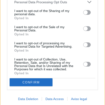
Personal Data Processing Opt Outs
negar su consentimiento. Tenga en cuenta que algún
procesamiento de sus datos personales puede no requerir
I want to opt-out of the Sharing of my
de su consentimiento, pero usted tiene el derecho de
personal data.
rechazar tal procesamiento. Sus preferencias se aplicarán
Opted In
solo a este sitio web. Puede cambiar sus preferencias en
I want to opt-out of the Sale of my
cualquier momento entrando de nuevo en este sitio web o
Personal Data.
visitando nuestra política de privacidad.
Opted In
I want to opt-out of processing my
Personal Data for Targeted Advertising.
Opted In
I want to opt-out of Collection, Use,
Retention, Sale, and/or Sharing of my
Personal Data that Is Unrelated with the
Purposes for which it was collected.
Opted In
CONFIRM
Data Deletion
Data Access
Aviso legal