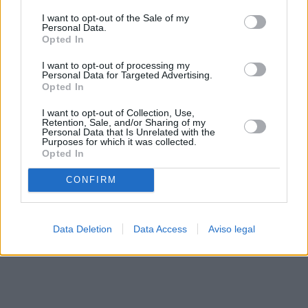
solo a este sitio web. Puede cambiar sus preferencias en
I want to opt-out of the Sale of my
cualquier momento entrando de nuevo en este sitio web o
Personal Data.
visitando nuestra política de privacidad.
Opted In
I want to opt-out of processing my
Personal Data for Targeted Advertising.
Opted In
I want to opt-out of Collection, Use,
Retention, Sale, and/or Sharing of my
Personal Data that Is Unrelated with the
Purposes for which it was collected.
Opted In
CONFIRM
Data Deletion
Data Access
Aviso legal