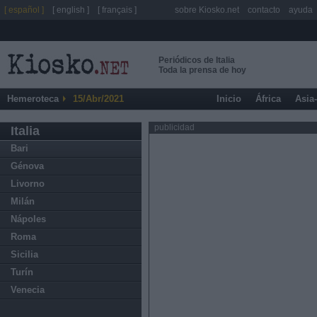
[ español ]
[ english ]
[ français ]
sobre Kiosko.net
contacto
ayuda
Periódicos de Italia
Toda la prensa de hoy
Hemeroteca
15/Abr/2021
Inicio
África
Asia
publicidad
Italia
Bari
Génova
Livorno
Milán
Nápoles
Roma
Sicilia
Turín
Venecia