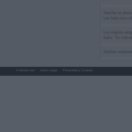
Sánchez se plant
con Italia tras c
Los viajeros atra
Italia: “Es ridíc
Sánchez responde
© Kiosko.net
Aviso Legal
Privacidad y Cookies