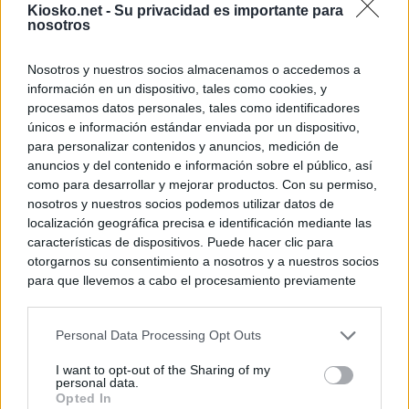
Kiosko.net -
Su privacidad es importante para
nosotros
Nosotros y nuestros socios almacenamos o accedemos a
información en un dispositivo, tales como cookies, y
procesamos datos personales, tales como identificadores
únicos e información estándar enviada por un dispositivo,
para personalizar contenidos y anuncios, medición de
anuncios y del contenido e información sobre el público, así
como para desarrollar y mejorar productos. Con su permiso,
nosotros y nuestros socios podemos utilizar datos de
localización geográfica precisa e identificación mediante las
características de dispositivos. Puede hacer clic para
otorgarnos su consentimiento a nosotros y a nuestros socios
para que llevemos a cabo el procesamiento previamente
descrito. De forma alternativa, puede acceder a información
más detallada y cambiar sus preferencias antes de otorgar o
Personal Data Processing Opt Outs
negar su consentimiento. Tenga en cuenta que algún
procesamiento de sus datos personales puede no requerir
I want to opt-out of the Sharing of my
de su consentimiento, pero usted tiene el derecho de
personal data.
rechazar tal procesamiento. Sus preferencias se aplicarán
Opted In