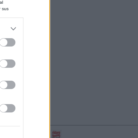
al
r sus
do nuestra