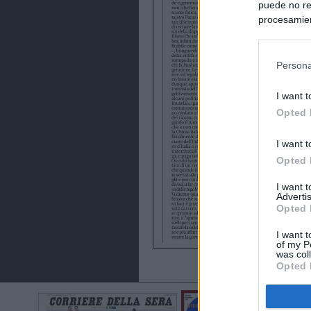
puede no re
procesamien
preferencia
política de 
Persona
I want t
Opted 
I want t
Opted 
I want 
Advertis
Opted 
I want t
of my P
was col
Opted 