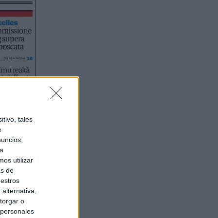
tivo, tales
e
nuncios,
ra
os utilizar
as de
uestros
alternativa,
torgar o
 personales