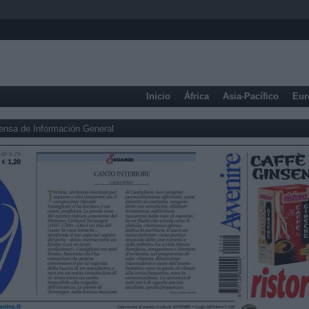
Inicio
África
Asia-Pacífico
Eur
ensa de Información General