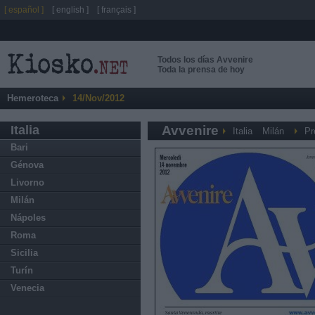
[ español ]
[ english ]
[ français ]
Todos los días Avvenire
Toda la prensa de hoy
Hemeroteca
14/Nov/2012
Italia
Avvenire
Italia
Milán
Pr
Bari
Génova
Livorno
Milán
Nápoles
Roma
Sicilia
Turín
Venecia