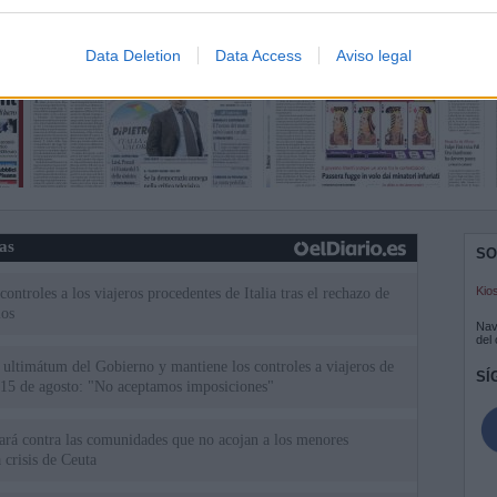
Data Deletion
Data Access
Aviso legal
ias
SO
Kio
ntroles a los viajeros procedentes de Italia tras el rechazo de
los
Nav
del
el ultimátum del Gobierno y mantiene los controles a viajeros de
SÍ
 15 de agosto: "No aceptamos imposiciones"
uará contra las comunidades que no acojan a los menores
 crisis de Ceuta