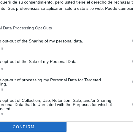
querir de su consentimiento, pero usted tiene el derecho de rechazar t
to. Sus preferencias se aplicarán solo a este sitio web. Puede cambia
s en cualquier momento entrando de nuevo en este sitio web o visitan
privacidad.
l Data Processing Opt Outs
o opt-out of the Sharing of my personal data.
In
o opt-out of the Sale of my Personal Data.
In
to opt-out of processing my Personal Data for Targeted
ing.
In
o opt-out of Collection, Use, Retention, Sale, and/or Sharing
ersonal Data that Is Unrelated with the Purposes for which it
lected.
In
CONFIRM