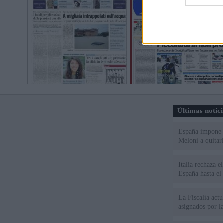
Últimas notic
España impone co
Meloni a quitar
Italia rechaza 
España hasta el
La Fiscalía act
asignados por la