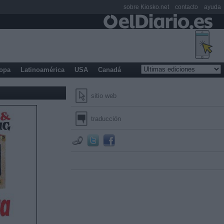
sobre Kiosko.net
contacto
ayuda
opa
Latinoamérica
USA
Canadá
sitio web
traducción