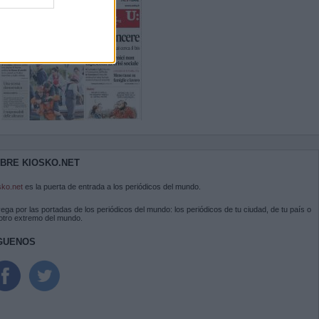
BRE KIOSKO.NET
sko.net
es la puerta de entrada a los periódicos del mundo.
ega por las portadas de los periódicos del mundo: los periódicos de tu ciudad, de tu país o
 otro extremo del mundo.
GUENOS