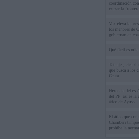
coordinación con
cruzar la fronter
Vox eleva la pres
los menores de C
gobiernan en coa
Qué fácil es odi
Tatuajes, cicatri
que busca a los d
Ceuta
Herencia del esc
del PP: así es l
ático de Ayuso
El ático que com
Chamberí tampoco
prohíbe la norma