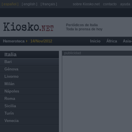
[ español ]
[ english ]
[ français ]
sobre Kiosko.net
contacto
ayuda
Periódicos de Italia
Toda la prensa de hoy
Hemeroteca
14/Nov/2012
Inicio
África
Asia
publicidad
Italia
Bari
Génova
Livorno
Milán
Nápoles
Roma
Sicilia
Turín
Venecia