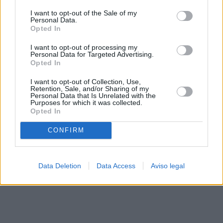
solo a este sitio web. Puede cambiar sus preferencias en
I want to opt-out of the Sale of my
cualquier momento entrando de nuevo en este sitio web o
Personal Data.
visitando nuestra política de privacidad.
Opted In
I want to opt-out of processing my
Personal Data for Targeted Advertising.
Opted In
I want to opt-out of Collection, Use,
Retention, Sale, and/or Sharing of my
Personal Data that Is Unrelated with the
Purposes for which it was collected.
Opted In
CONFIRM
Data Deletion
Data Access
Aviso legal