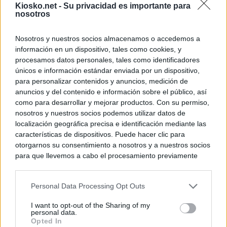
Kiosko.net -
Su privacidad es importante para
nosotros
Nosotros y nuestros socios almacenamos o accedemos a
información en un dispositivo, tales como cookies, y
procesamos datos personales, tales como identificadores
únicos e información estándar enviada por un dispositivo,
para personalizar contenidos y anuncios, medición de
anuncios y del contenido e información sobre el público, así
como para desarrollar y mejorar productos. Con su permiso,
nosotros y nuestros socios podemos utilizar datos de
localización geográfica precisa e identificación mediante las
características de dispositivos. Puede hacer clic para
otorgarnos su consentimiento a nosotros y a nuestros socios
para que llevemos a cabo el procesamiento previamente
descrito. De forma alternativa, puede acceder a información
más detallada y cambiar sus preferencias antes de otorgar o
Personal Data Processing Opt Outs
negar su consentimiento. Tenga en cuenta que algún
procesamiento de sus datos personales puede no requerir
I want to opt-out of the Sharing of my
de su consentimiento, pero usted tiene el derecho de
personal data.
rechazar tal procesamiento. Sus preferencias se aplicarán
Opted In