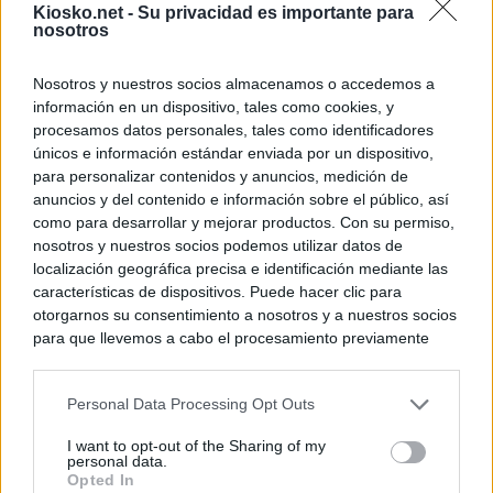
Kiosko.net -
Su privacidad es importante para
nosotros
Nosotros y nuestros socios almacenamos o accedemos a
información en un dispositivo, tales como cookies, y
procesamos datos personales, tales como identificadores
únicos e información estándar enviada por un dispositivo,
para personalizar contenidos y anuncios, medición de
anuncios y del contenido e información sobre el público, así
como para desarrollar y mejorar productos. Con su permiso,
nosotros y nuestros socios podemos utilizar datos de
localización geográfica precisa e identificación mediante las
características de dispositivos. Puede hacer clic para
otorgarnos su consentimiento a nosotros y a nuestros socios
para que llevemos a cabo el procesamiento previamente
descrito. De forma alternativa, puede acceder a información
más detallada y cambiar sus preferencias antes de otorgar o
Personal Data Processing Opt Outs
negar su consentimiento. Tenga en cuenta que algún
procesamiento de sus datos personales puede no requerir
I want to opt-out of the Sharing of my
de su consentimiento, pero usted tiene el derecho de
personal data.
rechazar tal procesamiento. Sus preferencias se aplicarán
Opted In