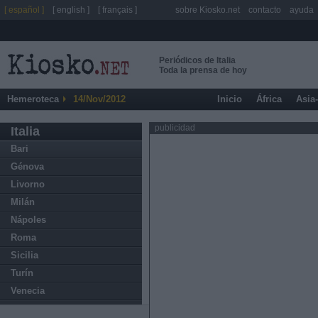
[ español ]
[ english ]
[ français ]
sobre Kiosko.net
contacto
ayuda
Periódicos de Italia
Toda la prensa de hoy
Hemeroteca
14/Nov/2012
Inicio
África
Asia
publicidad
Italia
Bari
Génova
Livorno
Milán
Nápoles
Roma
Sicilia
Turín
Venecia