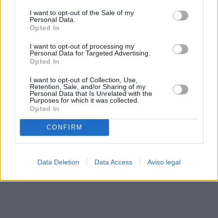
solo a este sitio web. Puede cambiar sus preferencias en
I want to opt-out of the Sale of my
cualquier momento entrando de nuevo en este sitio web o
Personal Data.
visitando nuestra política de privacidad.
Opted In
I want to opt-out of processing my
Personal Data for Targeted Advertising.
Opted In
I want to opt-out of Collection, Use,
Retention, Sale, and/or Sharing of my
Personal Data that Is Unrelated with the
Purposes for which it was collected.
Opted In
CONFIRM
Data Deletion
Data Access
Aviso legal