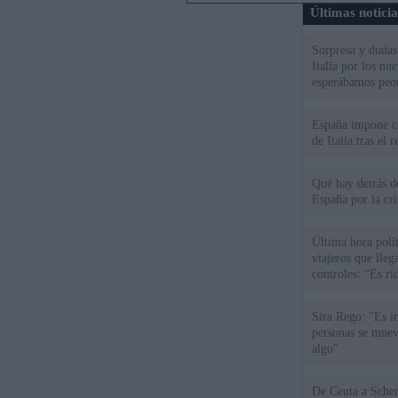
Últimas notici
Sorpresa y dudas 
Italia por los nu
esperábamos peo
España impone co
de Italia tras el
Qué hay detrás d
España por la cri
Última hora polít
viajeros que llega
controles: “Es ri
Sira Rego: "Es i
personas se muev
algo"
De Ceu