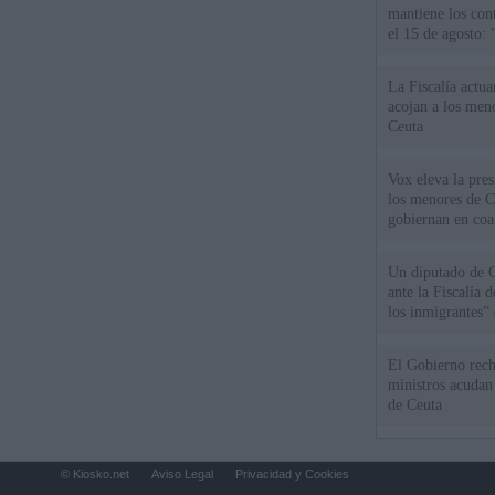
mantiene los cont
el 15 de agosto:
La Fiscalía actu
acojan a los meno
Ceuta
Vox eleva la pres
los menores de C
gobiernan en coa
Un diputado de 
ante la Fiscalía 
los inmigrantes”
El Gobierno rech
ministros acudan 
de Ceuta
© Kiosko.net
Aviso Legal
Privacidad y Cookies