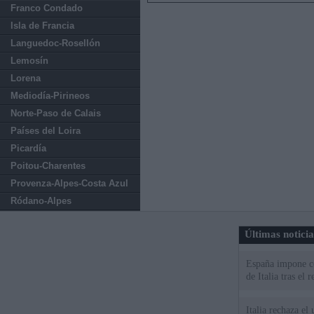
Franco Condado
Isla de Francia
Languedoc-Rosellón
Lemosín
Lorena
Mediodía-Pirineos
Norte-Paso de Calais
Países del Loira
Picardía
Poitou-Charentes
Provenza-Alpes-Costa Azul
Ródano-Alpes
Últimas notici
España impone co
de Italia tras el
Italia rechaza e