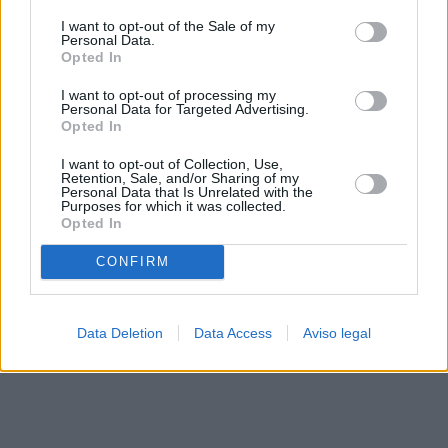
solo a este sitio web. Puede cambiar sus preferencias en
I want to opt-out of the Sale of my
cualquier momento entrando de nuevo en este sitio web o
Personal Data.
visitando nuestra política de privacidad.
Opted In
I want to opt-out of processing my
Personal Data for Targeted Advertising.
Opted In
I want to opt-out of Collection, Use,
Retention, Sale, and/or Sharing of my
Personal Data that Is Unrelated with the
Purposes for which it was collected.
Opted In
CONFIRM
Data Deletion
Data Access
Aviso legal