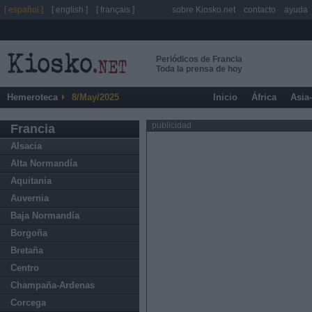
[ español ]
[ english ]
[ français ]
sobre Kiosko.net
contacto
ayuda
Periódicos de Francia
Toda la prensa de hoy
Hemeroteca
8/May/2025
Inicio
África
Asia
publicidad
Francia
Alsacia
Alta Normandía
Aquitania
Auvernia
Baja Normandía
Borgoña
Bretaña
Centro
Champaña-Ardenas
Corcega