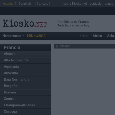
[ español ]
[ english ]
[ français ]
sobre Kiosko.net
contacto
ayuda
Periódicos de Francia
Toda la prensa de hoy
Hemeroteca
14/Nov/2012
Inicio
África
Asia
publicidad
Francia
Alsacia
Alta Normandía
Aquitania
Auvernia
Baja Normandía
Borgoña
Bretaña
Centro
Champaña-Ardenas
Corcega