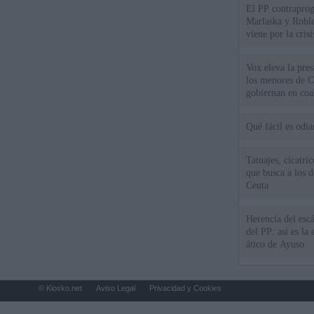
El PP contraprog
Marlaska y Roble
viene por la cris
Vox eleva la pres
los menores de C
gobiernan en coa
Qué fácil es odi
Tatuajes, cicatri
que busca a los d
Ceuta
Herencia del esc
del PP: así es l
ático de Ayuso
© Kiosko.net
Aviso Legal
Privacidad y Cookies