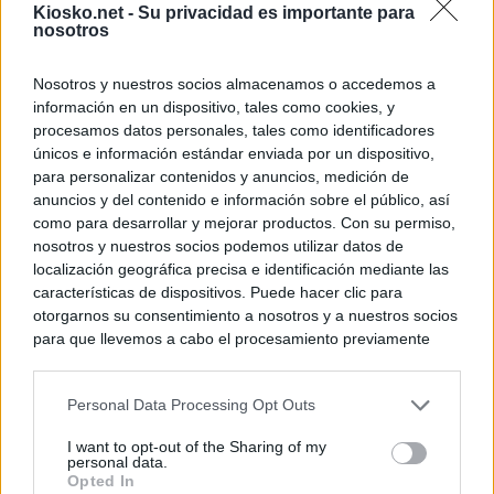
Kiosko.net -
Su privacidad es importante para
nosotros
Nosotros y nuestros socios almacenamos o accedemos a
información en un dispositivo, tales como cookies, y
procesamos datos personales, tales como identificadores
únicos e información estándar enviada por un dispositivo,
para personalizar contenidos y anuncios, medición de
anuncios y del contenido e información sobre el público, así
como para desarrollar y mejorar productos. Con su permiso,
nosotros y nuestros socios podemos utilizar datos de
localización geográfica precisa e identificación mediante las
características de dispositivos. Puede hacer clic para
otorgarnos su consentimiento a nosotros y a nuestros socios
para que llevemos a cabo el procesamiento previamente
descrito. De forma alternativa, puede acceder a información
más detallada y cambiar sus preferencias antes de otorgar o
Personal Data Processing Opt Outs
negar su consentimiento. Tenga en cuenta que algún
procesamiento de sus datos personales puede no requerir
I want to opt-out of the Sharing of my
de su consentimiento, pero usted tiene el derecho de
personal data.
rechazar tal procesamiento. Sus preferencias se aplicarán
Opted In