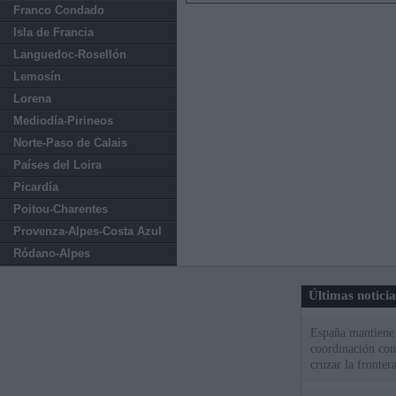
Franco Condado
Isla de Francia
Languedoc-Rosellón
Lemosín
Lorena
Mediodía-Pirineos
Norte-Paso de Calais
Países del Loira
Picardía
Poitou-Charentes
Provenza-Alpes-Costa Azul
Ródano-Alpes
Últimas notici
España mantiene l
coordinación con
cruzar la fronter