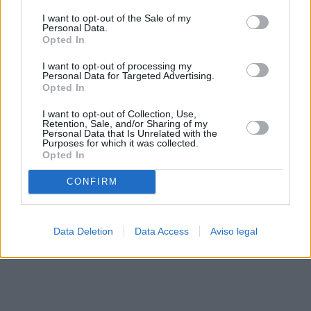
solo a este sitio web. Puede cambiar sus preferencias en
I want to opt-out of the Sale of my
cualquier momento entrando de nuevo en este sitio web o
Personal Data.
visitando nuestra política de privacidad.
Opted In
I want to opt-out of processing my
Personal Data for Targeted Advertising.
Opted In
I want to opt-out of Collection, Use,
Retention, Sale, and/or Sharing of my
Personal Data that Is Unrelated with the
Purposes for which it was collected.
Opted In
CONFIRM
Data Deletion
Data Access
Aviso legal