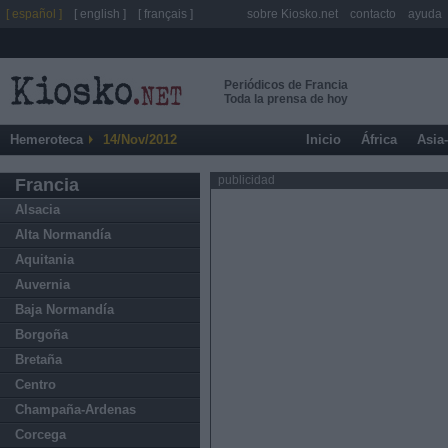
[ español ]
[ english ]
[ français ]
sobre Kiosko.net
contacto
ayuda
Periódicos de Francia
Toda la prensa de hoy
Hemeroteca
14/Nov/2012
Inicio
África
Asia
publicidad
Francia
Alsacia
Alta Normandía
Aquitania
Auvernia
Baja Normandía
Borgoña
Bretaña
Centro
Champaña-Ardenas
Corcega