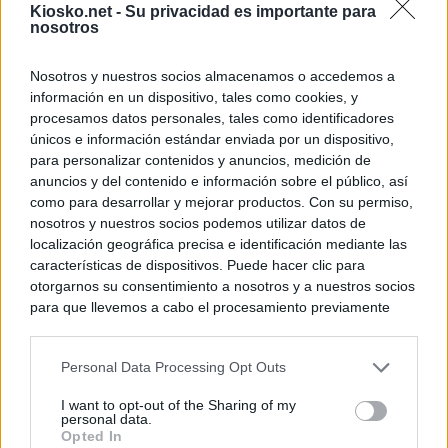
Kiosko.net -
Su privacidad es importante para
nosotros
Nosotros y nuestros socios almacenamos o accedemos a
información en un dispositivo, tales como cookies, y
procesamos datos personales, tales como identificadores
únicos e información estándar enviada por un dispositivo,
para personalizar contenidos y anuncios, medición de
anuncios y del contenido e información sobre el público, así
como para desarrollar y mejorar productos. Con su permiso,
nosotros y nuestros socios podemos utilizar datos de
localización geográfica precisa e identificación mediante las
características de dispositivos. Puede hacer clic para
otorgarnos su consentimiento a nosotros y a nuestros socios
para que llevemos a cabo el procesamiento previamente
descrito. De forma alternativa, puede acceder a información
más detallada y cambiar sus preferencias antes de otorgar o
Personal Data Processing Opt Outs
negar su consentimiento. Tenga en cuenta que algún
procesamiento de sus datos personales puede no requerir
I want to opt-out of the Sharing of my
de su consentimiento, pero usted tiene el derecho de
personal data.
rechazar tal procesamiento. Sus preferencias se aplicarán
Opted In