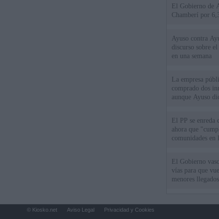
El Gobierno de A
Chamberí por 6,3
Ayuso contra Ay
discurso sobre e
en una semana
La empresa públic
comprado dos inm
aunque Ayuso dic
el año"
El PP se enreda 
ahora que "cumpl
comunidades en l
oponen
El Gobierno vasc
vías para que vue
menores llegados
© Kiosko.net
Aviso Legal
Privacidad y Cookies