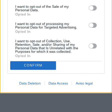
solo a este sitio web. Puede cambiar sus preferencias en
I want to opt-out of the Sale of my
cualquier momento entrando de nuevo en este sitio web o
Personal Data.
visitando nuestra política de privacidad.
Opted In
I want to opt-out of processing my
Personal Data for Targeted Advertising.
Opted In
I want to opt-out of Collection, Use,
Retention, Sale, and/or Sharing of my
Personal Data that Is Unrelated with the
Purposes for which it was collected.
Opted In
CONFIRM
Data Deletion
Data Access
Aviso legal