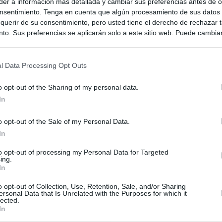
er a información más detallada y cambiar sus preferencias antes de o
nsentimiento. Tenga en cuenta que algún procesamiento de sus datos
querir de su consentimiento, pero usted tiene el derecho de rechazar t
to. Sus preferencias se aplicarán solo a este sitio web. Puede cambia
s en cualquier momento entrando de nuevo en este sitio web o visitan
privacidad.
l Data Processing Opt Outs
o opt-out of the Sharing of my personal data.
In
o opt-out of the Sale of my Personal Data.
In
to opt-out of processing my Personal Data for Targeted
ing.
ias
In
SO
o opt-out of Collection, Use, Retention, Sale, and/or Sharing
Kio
 entre los viajeros procedentes de Italia por los nuevos
ersonal Data that Is Unrelated with the Purposes for which it
 lo esperábamos peor"
lected.
Nav
del
In
ntroles a los viajeros procedentes de Italia tras el rechazo de