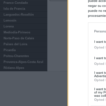
puede acced
Franco Condado
negar su co
Isla de Francia
puede no re
Languedoc-Rosellón
procesamien
Lemosín
preferencia
política de 
Lorena
Persona
Mediodía-Pirineos
Norte-Paso de Calais
I want t
Países del Loira
Opted 
Picardía
Poitou-Charentes
I want t
Provenza-Alpes-Costa Azul
Opted 
Ródano-Alpes
I want 
Advertis
Últimas notic
Opted 
I want t
Sorpresa y dudas
of my P
controles: "Nos
was col
Opted 
España impone co