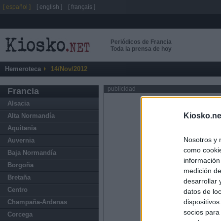
[ español ]
[ english ]
[ français ]
Periódicos de Francia
Toda la prensa de hoy
Hemeroteca
14/Nov/2012
publicidad
Francia
Alsacia
Kiosko.ne
Alta Normandía
Aquitania
Nosotros y 
Auvernia
como cookie
Baja Normandía
información
Borgoña
medición de
Bretaña
desarrollar
Centro
datos de loc
dispositivo
Champaña-Ardenas
socios para
Corcega