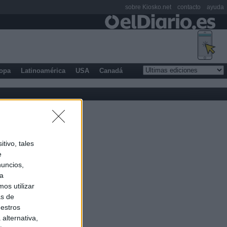
sobre Kiosko.net
contacto
ayuda
opa
Latinoamérica
USA
Canadá
tivo, tales
e
nuncios,
ra
os utilizar
as de
uestros
alternativa,