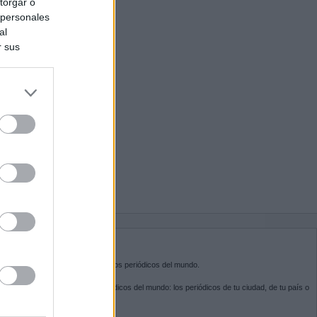
torgar o
 personales
al
r sus
do nuestra
BRE KIOSKO.NET
sko.net
es la puerta de entrada a los periódicos del mundo.
ega por las portadas de los periódicos del mundo: los periódicos de tu ciudad, de tu país o
 otro extremo del mundo.