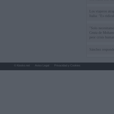
Los viajeros atra
Italia: “Es ridíc
"Solo necesitamo
Ceuta de Mohamed
peor crisis huma
Sánchez responde
© Kiosko.net
Aviso Legal
Privacidad y Cookies