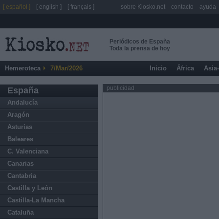
[ español ]
[ english ]
[ français ]
sobre Kiosko.net
contacto
ayuda
Periódicos de España
Toda la prensa de hoy
Hemeroteca
7/Mar/2026
Inicio
África
Asia
publicidad
España
Andalucía
Aragón
Asturias
Baleares
C. Valenciana
Canarias
Cantabria
Castilla y León
Castilla-La Mancha
Cataluña