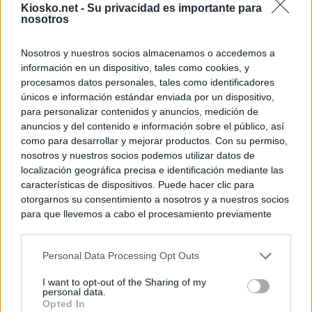
Kiosko.net -
Su privacidad es importante para
nosotros
Nosotros y nuestros socios almacenamos o accedemos a
información en un dispositivo, tales como cookies, y
procesamos datos personales, tales como identificadores
únicos e información estándar enviada por un dispositivo,
para personalizar contenidos y anuncios, medición de
anuncios y del contenido e información sobre el público, así
como para desarrollar y mejorar productos. Con su permiso,
nosotros y nuestros socios podemos utilizar datos de
localización geográfica precisa e identificación mediante las
características de dispositivos. Puede hacer clic para
otorgarnos su consentimiento a nosotros y a nuestros socios
para que llevemos a cabo el procesamiento previamente
descrito. De forma alternativa, puede acceder a información
más detallada y cambiar sus preferencias antes de otorgar o
Personal Data Processing Opt Outs
negar su consentimiento. Tenga en cuenta que algún
procesamiento de sus datos personales puede no requerir
I want to opt-out of the Sharing of my
de su consentimiento, pero usted tiene el derecho de
personal data.
rechazar tal procesamiento. Sus preferencias se aplicarán
Opted In