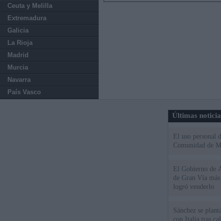
Ceuta y Melilla
Extremadura
Galicia
La Rioja
Madrid
Murcia
Navarra
País Vasco
Últimas notici
El uso personal d
Comunidad de M
El Gobierno de A
de Gran Vía más
logró venderlo
Sánchez se plant
con Italia tras c