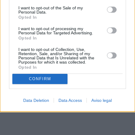
solo a este sitio web. Puede cambiar sus preferencias en
I want to opt-out of the Sale of my
cualquier momento entrando de nuevo en este sitio web o
Personal Data.
visitando nuestra política de privacidad.
Opted In
I want to opt-out of processing my
Personal Data for Targeted Advertising.
Opted In
I want to opt-out of Collection, Use,
Retention, Sale, and/or Sharing of my
Personal Data that Is Unrelated with the
Purposes for which it was collected.
Opted In
CONFIRM
Data Deletion
Data Access
Aviso legal