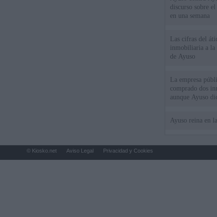
discurso sobre e
en una semana
Las cifras del át
inmobiliaria a l
de Ayuso
La empresa públic
comprado dos inm
aunque Ayuso dic
el año"
Ayuso reina en l
© Kiosko.net
Aviso Legal
Privacidad y Cookies