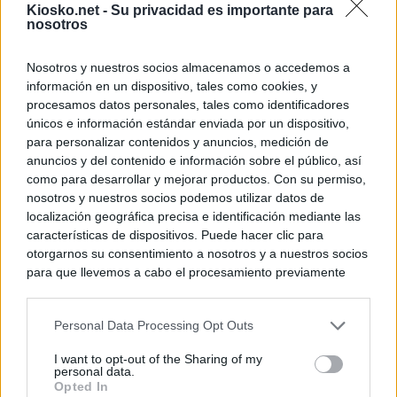
Kiosko.net -
Su privacidad es importante para
nosotros
Nosotros y nuestros socios almacenamos o accedemos a
información en un dispositivo, tales como cookies, y
procesamos datos personales, tales como identificadores
únicos e información estándar enviada por un dispositivo,
para personalizar contenidos y anuncios, medición de
anuncios y del contenido e información sobre el público, así
como para desarrollar y mejorar productos. Con su permiso,
nosotros y nuestros socios podemos utilizar datos de
localización geográfica precisa e identificación mediante las
características de dispositivos. Puede hacer clic para
otorgarnos su consentimiento a nosotros y a nuestros socios
para que llevemos a cabo el procesamiento previamente
descrito. De forma alternativa, puede acceder a información
más detallada y cambiar sus preferencias antes de otorgar o
Personal Data Processing Opt Outs
negar su consentimiento. Tenga en cuenta que algún
procesamiento de sus datos personales puede no requerir
I want to opt-out of the Sharing of my
de su consentimiento, pero usted tiene el derecho de
personal data.
rechazar tal procesamiento. Sus preferencias se aplicarán
Opted In