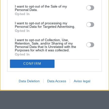
solo a este sitio web. Puede cambiar sus preferencias en
I want to opt-out of the Sale of my
cualquier momento entrando de nuevo en este sitio web o
Personal Data.
visitando nuestra política de privacidad.
Opted In
I want to opt-out of processing my
Personal Data for Targeted Advertising.
Opted In
I want to opt-out of Collection, Use,
Retention, Sale, and/or Sharing of my
Personal Data that Is Unrelated with the
Purposes for which it was collected.
Opted In
CONFIRM
Data Deletion
Data Access
Aviso legal