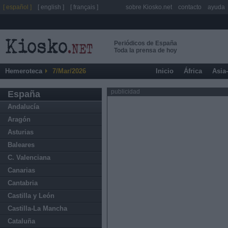
[ español ]
[ english ]
[ français ]
sobre Kiosko.net
contacto
ayuda
Periódicos de España
Toda la prensa de hoy
Hemeroteca
7/Mar/2026
Inicio
África
Asia
publicidad
España
Andalucía
Aragón
Asturias
Baleares
C. Valenciana
Canarias
Cantabria
Castilla y León
Castilla-La Mancha
Cataluña