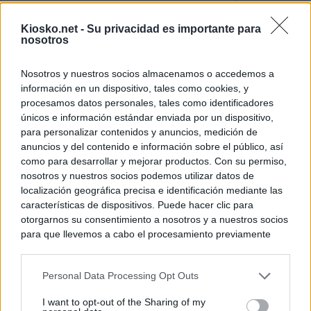
La Comunidad de 
Kiosko.net -
Su privacidad es importante para
de lujo de Chamb
nosotros
La Comunidad de
Nosotros y nuestros socios almacenamos o accedemos a
euros el diseño d
información en un dispositivo, tales como cookies, y
Puerta del Sol
procesamos datos personales, tales como identificadores
únicos e información estándar enviada por un dispositivo,
para personalizar contenidos y anuncios, medición de
© Kiosko.net
Aviso Legal
Privacidad y Cookies
anuncios y del contenido e información sobre el público, así
como para desarrollar y mejorar productos. Con su permiso,
nosotros y nuestros socios podemos utilizar datos de
localización geográfica precisa e identificación mediante las
características de dispositivos. Puede hacer clic para
otorgarnos su consentimiento a nosotros y a nuestros socios
para que llevemos a cabo el procesamiento previamente
descrito. De forma alternativa, puede acceder a información
más detallada y cambiar sus preferencias antes de otorgar o
Personal Data Processing Opt Outs
negar su consentimiento. Tenga en cuenta que algún
procesamiento de sus datos personales puede no requerir
I want to opt-out of the Sharing of my
de su consentimiento, pero usted tiene el derecho de