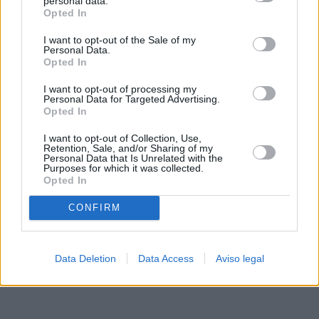
personal data.
rechazar tal procesamiento. Sus preferencias se aplicarán
Opted In
solo a este sitio web. Puede cambiar sus preferencias en
I want to opt-out of the Sale of my
cualquier momento entrando de nuevo en este sitio web o
Personal Data.
visitando nuestra política de privacidad.
Opted In
I want to opt-out of processing my
Personal Data for Targeted Advertising.
Opted In
I want to opt-out of Collection, Use,
Retention, Sale, and/or Sharing of my
Personal Data that Is Unrelated with the
Purposes for which it was collected.
Opted In
CONFIRM
Data Deletion
Data Access
Aviso legal