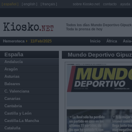
[ español ]
[ english ]
[ français ]
sobre Kiosko.net
contacto
ayuda
Todos los días Mundo Deportivo Gipuz
Toda la prensa de hoy
Hemeroteca
11/Feb/2025
Inicio
África
Asia
España
Mundo Deportivo Gipu
Andalucía
Aragón
Asturias
Baleares
C. Valenciana
Canarias
Cantabria
Castilla y León
Castilla-La Mancha
Cataluña