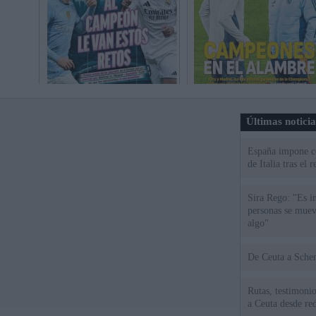
Últimas notici
España impone co
de Italia tras el
Sira Rego: "Es i
personas se muev
algo"
De Ceu
Rutas, testimonio
a Ceuta desde red