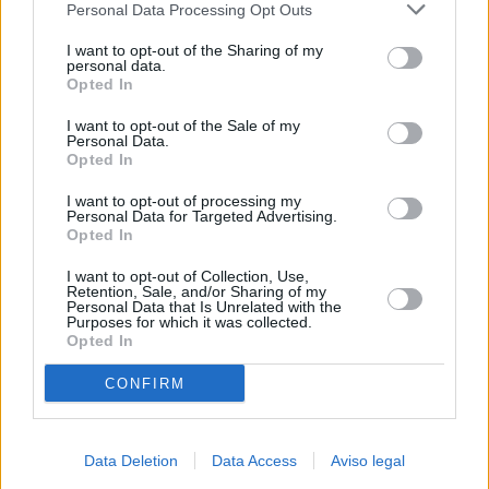
Personal Data Processing Opt Outs
negar su consentimiento. Tenga en cuenta que algún
procesamiento de sus datos personales puede no requerir
I want to opt-out of the Sharing of my
de su consentimiento, pero usted tiene el derecho de
personal data.
rechazar tal procesamiento. Sus preferencias se aplicarán
Opted In
solo a este sitio web. Puede cambiar sus preferencias en
I want to opt-out of the Sale of my
cualquier momento entrando de nuevo en este sitio web o
Personal Data.
visitando nuestra política de privacidad.
Opted In
I want to opt-out of processing my
Personal Data for Targeted Advertising.
Opted In
I want to opt-out of Collection, Use,
Retention, Sale, and/or Sharing of my
Personal Data that Is Unrelated with the
Purposes for which it was collected.
Opted In
CONFIRM
Data Deletion
Data Access
Aviso legal