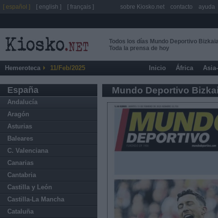
[ español ]
[ english ]
[ français ]
sobre Kiosko.net
contacto
ayuda
Todos los días Mundo Deportivo Bizkai
Toda la prensa de hoy
Hemeroteca
11/Feb/2025
Inicio
África
Asia
España
Mundo Deportivo Bizka
Andalucía
Aragón
Asturias
Baleares
C. Valenciana
Canarias
Cantabria
Castilla y León
Castilla-La Mancha
Cataluña