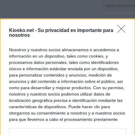
Ayuso reina en l
El juez propone j
la filtración de i
Kiosko.net -
Su privacidad es importante para
jefa" Ayuso
nosotros
"¿Cuál es el plan
Nosotros y nuestros socios almacenamos o accedemos a
WhatsApp, Faceb
información en un dispositivo, tales como cookies, y
un nuevo cruce a
15 de agosto
procesamos datos personales, tales como identificadores
únicos e información estándar enviada por un dispositivo,
para personalizar contenidos y anuncios, medición de
© Kiosko.net
Aviso Legal
Privacidad y Cookies
anuncios y del contenido e información sobre el público, así
como para desarrollar y mejorar productos. Con su permiso,
nosotros y nuestros socios podemos utilizar datos de
localización geográfica precisa e identificación mediante las
características de dispositivos. Puede hacer clic para
otorgarnos su consentimiento a nosotros y a nuestros socios
para que llevemos a cabo el procesamiento previamente
descrito. De forma alternativa, puede acceder a información
más detallada y cambiar sus preferencias antes de otorgar o