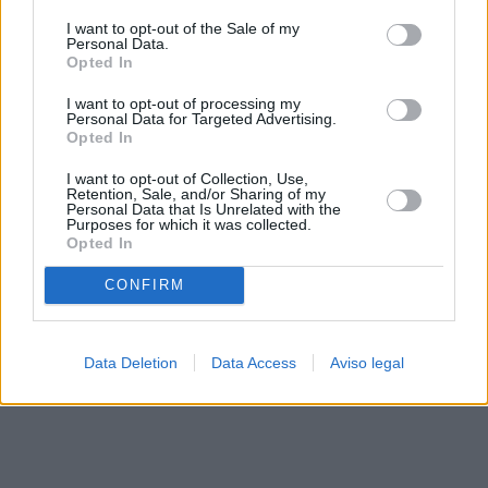
solo a este sitio web. Puede cambiar sus preferencias en
I want to opt-out of the Sale of my
cualquier momento entrando de nuevo en este sitio web o
Personal Data.
visitando nuestra política de privacidad.
Opted In
I want to opt-out of processing my
Personal Data for Targeted Advertising.
Opted In
I want to opt-out of Collection, Use,
Retention, Sale, and/or Sharing of my
Personal Data that Is Unrelated with the
Purposes for which it was collected.
Opted In
CONFIRM
Data Deletion
Data Access
Aviso legal