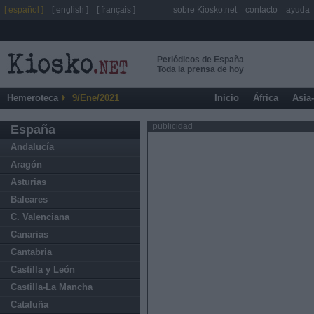
[ español ]
[ english ]
[ français ]
sobre Kiosko.net
contacto
ayuda
Periódicos de España
Toda la prensa de hoy
Hemeroteca
9/Ene/2021
Inicio
África
Asia
publicidad
España
Andalucía
Aragón
Asturias
Baleares
C. Valenciana
Canarias
Cantabria
Castilla y León
Castilla-La Mancha
Cataluña