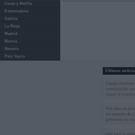
Ceuta y Melilla
Extremadura
Galicia
La Rioja
Madrid
Murcia
Navarra
País Vasco
Últimas notici
España mantiene l
coordinación con
cruzar la fronter
Vox eleva la pres
los menores de C
gobiernan en coa
Qué fácil es odi