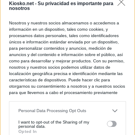
Kiosko.net -
Su privacidad es importante para
nosotros
Nosotros y nuestros socios almacenamos o accedemos a
información en un dispositivo, tales como cookies, y
procesamos datos personales, tales como identificadores
únicos e información estándar enviada por un dispositivo,
para personalizar contenidos y anuncios, medición de
anuncios y del contenido e información sobre el público, así
como para desarrollar y mejorar productos. Con su permiso,
nosotros y nuestros socios podemos utilizar datos de
localización geográfica precisa e identificación mediante las
características de dispositivos. Puede hacer clic para
otorgarnos su consentimiento a nosotros y a nuestros socios
para que llevemos a cabo el procesamiento previamente
descrito. De forma alternativa, puede acceder a información
más detallada y cambiar sus preferencias antes de otorgar o
Personal Data Processing Opt Outs
negar su consentimiento. Tenga en cuenta que algún
procesamiento de sus datos personales puede no requerir
I want to opt-out of the Sharing of my
de su consentimiento, pero usted tiene el derecho de
personal data.
rechazar tal procesamiento. Sus preferencias se aplicarán
Opted In