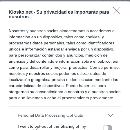
Italia: “Es ridíc
Kiosko.net -
Su privacidad es importante para
Última hora sobre
nosotros
directo: El BOE p
controles a viaje
tacha de "incomp
Nosotros y nuestros socios almacenamos o accedemos a
información en un dispositivo, tales como cookies, y
Sánchez responde
procesamos datos personales, tales como identificadores
únicos e información estándar enviada por un dispositivo,
para personalizar contenidos y anuncios, medición de
© Kiosko.net
Aviso Legal
Privacidad y Cookies
anuncios y del contenido e información sobre el público, así
como para desarrollar y mejorar productos. Con su permiso,
nosotros y nuestros socios podemos utilizar datos de
localización geográfica precisa e identificación mediante las
características de dispositivos. Puede hacer clic para
otorgarnos su consentimiento a nosotros y a nuestros socios
para que llevemos a cabo el procesamiento previamente
descrito. De forma alternativa, puede acceder a información
más detallada y cambiar sus preferencias antes de otorgar o
Personal Data Processing Opt Outs
negar su consentimiento. Tenga en cuenta que algún
procesamiento de sus datos personales puede no requerir
I want to opt-out of the Sharing of my
de su consentimiento, pero usted tiene el derecho de