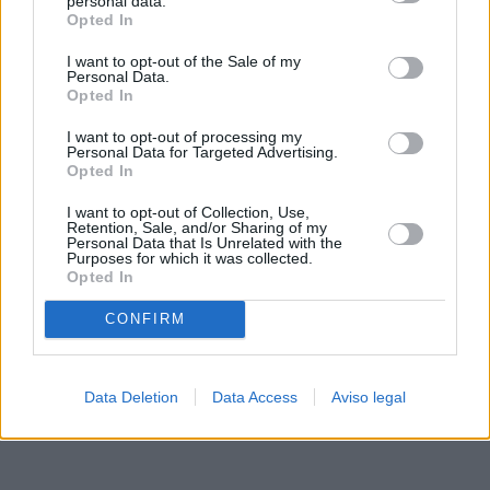
personal data.
rechazar tal procesamiento. Sus preferencias se aplicarán
Opted In
solo a este sitio web. Puede cambiar sus preferencias en
I want to opt-out of the Sale of my
cualquier momento entrando de nuevo en este sitio web o
Personal Data.
visitando nuestra política de privacidad.
Opted In
I want to opt-out of processing my
Personal Data for Targeted Advertising.
Opted In
I want to opt-out of Collection, Use,
Retention, Sale, and/or Sharing of my
Personal Data that Is Unrelated with the
Purposes for which it was collected.
Opted In
CONFIRM
Data Deletion
Data Access
Aviso legal