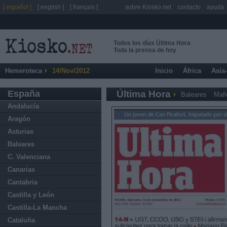
[ español ]
[ english ]
[ français ]
sobre Kiosko.net
contacto
ayuda
Todos los días Última Hora
Toda la prensa de hoy
Hemeroteca
14/Nov/2012
Inicio
África
Asia
España
Última Hora
Baleares
Mall
Andalucía
Aragón
Asturias
Baleares
C. Valenciana
Canarias
Cantabria
Castilla y León
Castilla-La Mancha
Cataluña