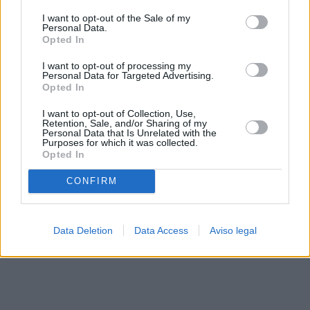
solo a este sitio web. Puede cambiar sus preferencias en
I want to opt-out of the Sale of my
cualquier momento entrando de nuevo en este sitio web o
Personal Data.
visitando nuestra política de privacidad.
Opted In
I want to opt-out of processing my
Personal Data for Targeted Advertising.
Opted In
I want to opt-out of Collection, Use,
Retention, Sale, and/or Sharing of my
Personal Data that Is Unrelated with the
Purposes for which it was collected.
Opted In
CONFIRM
Data Deletion
Data Access
Aviso legal