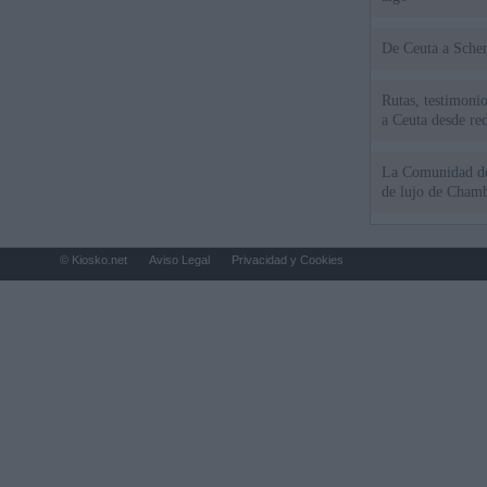
De Ceu
Rutas, testimonio
a Ceuta desde red
La Comunidad de 
de lujo de Chamb
© Kiosko.net
Aviso Legal
Privacidad y Cookies