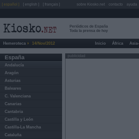
[ español ]
[ english ]
[ français ]
sobre Kiosko.net
contacto
ayuda
Periódicos de España
Toda la prensa de hoy
Hemeroteca
14/Nov/2012
Inicio
África
Asia
publicidad
España
Andalucía
Aragón
Asturias
Baleares
C. Valenciana
Canarias
Cantabria
Castilla y León
Castilla-La Mancha
Cataluña