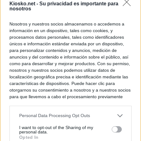
Kiosko.net -
Su privacidad es importante para
nosotros
Nosotros y nuestros socios almacenamos o accedemos a
información en un dispositivo, tales como cookies, y
procesamos datos personales, tales como identificadores
únicos e información estándar enviada por un dispositivo,
para personalizar contenidos y anuncios, medición de
anuncios y del contenido e información sobre el público, así
como para desarrollar y mejorar productos. Con su permiso,
nosotros y nuestros socios podemos utilizar datos de
localización geográfica precisa e identificación mediante las
características de dispositivos. Puede hacer clic para
otorgarnos su consentimiento a nosotros y a nuestros socios
para que llevemos a cabo el procesamiento previamente
descrito. De forma alternativa, puede acceder a información
más detallada y cambiar sus preferencias antes de otorgar o
Personal Data Processing Opt Outs
negar su consentimiento. Tenga en cuenta que algún
procesamiento de sus datos personales puede no requerir
I want to opt-out of the Sharing of my
de su consentimiento, pero usted tiene el derecho de
personal data.
rechazar tal procesamiento. Sus preferencias se aplicarán
Opted In