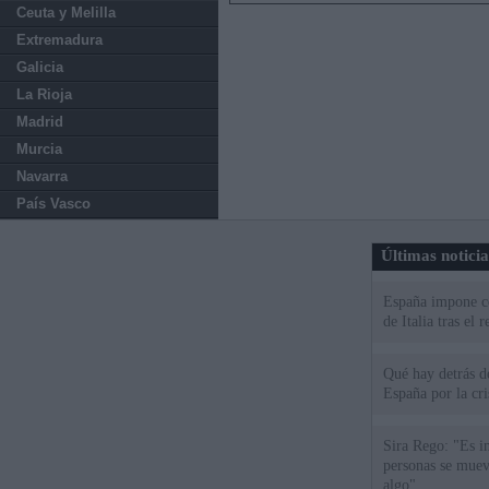
Ceuta y Melilla
Extremadura
Galicia
La Rioja
Madrid
Murcia
Navarra
País Vasco
Últimas notici
España impone co
de Italia tras el
Qué hay detrás d
España por la cri
Sira Rego: "Es i
personas se muev
algo"